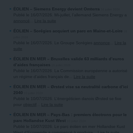
ÉOLIEN
– Siemens Energy devient Omterra
16 juillet 2026
Publié le 16/07/2026. Mi-juillet, l’allemand Siemens Energy a
annoncé
...
Lire la suite
ÉOLIEN
– Sorégies acquiert un parc en Maine-et-Loire
16
juillet 2026
Publié le 16/07/2026. Le Groupe Sorégies
annonce
...
Lire la
suite
ÉOLIEN EN MER
– Bruxelles valide 63 milliards d’euros
d’aides françaises
16 juillet 2026
Publié le 16/07/2026. La Commission européenne a autorisé
un régime d’aides français de
...
Lire la suite
ÉOLIEN EN MER
– Ørsted vise sa neutralité carbone d’ici
2040
10 juillet 2026
Publié le 10/07/2026. L’énergéticien danois Ørsted se fixe
pour
objectif
...
Lire la suite
ÉOLIEN EN MER
– Pays-Bas : premiers électrons pour le
parc Hollandse Kust West
10 juillet 2026
Publié le 10/07/2026. Le parc éolien en mer Hollandse Kust
West d’Ecowende a commencé à
produire
...
Lire la suite