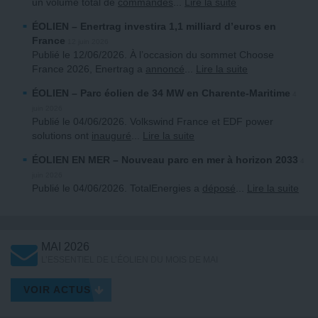
un volume total de
commandes
...
Lire la suite
ÉOLIEN
– Enertrag investira 1,1 milliard d’euros en
France
12 juin 2026
Publié le 12/06/2026. À l’occasion du sommet Choose
France 2026, Enertrag a
annoncé
...
Lire la suite
ÉOLIEN
– Parc éolien de 34 MW en Charente-Maritime
4
juin 2026
Publié le 04/06/2026. Volkswind France et EDF power
solutions ont
inauguré
...
Lire la suite
ÉOLIEN EN MER
– Nouveau parc en mer à horizon 2033
4
juin 2026
Publié le 04/06/2026. TotalEnergies a
déposé
...
Lire la suite
MAI 2026
L’ESSENTIEL DE L’ÉOLIEN DU MOIS DE MAI
VOIR ACTUS