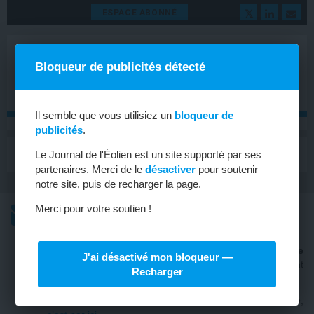
ESPACE ABONNÉ
Bloqueur de publicités détecté
Il semble que vous utilisiez un
bloqueur de
publicités
.
MENU
Le Journal de l'Éolien est un site supporté par ses
Toggle
navigat
partenaires. Merci de le
désactiver
pour soutenir
notre site, puis de recharger la page.
L’ACTU
Merci pour votre soutien !
L’ACTU HEBDOMADAIRE DE L’ÉOLIEN
Pour recevoir gratuitement
notre lettre hebdomadaire
J'ai désactivé mon bloqueur —
d’actualités dédiée aux énergies renouvelables
, dont
Recharger
l’éolien,
inscrivez-vous ICI
.
Pour vous abonner au magazine
Le Journal de l’Éolien
,