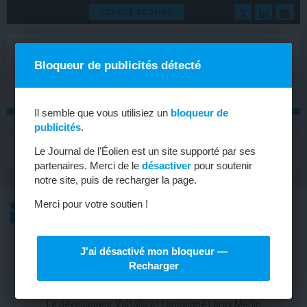
ESPACE ABONNÉ
Bloqueur de publicités détecté
Il semble que vous utilisiez un
bloqueur de
publicités
.
MENU
Le Journal de l'Éolien est un site supporté par ses
Toggle
navigat
partenaires. Merci de le
désactiver
pour soutenir
notre site, puis de recharger la page.
Merci pour votre soutien !
L’ACTU
L’ACTU HEBDOMADAIRE DE L’ÉOLIEN
J'ai désactivé mon bloqueur —
ÉOLIEN
Recharger
PPA pour un nouveau parc éolien
Le développeur Voltalia et l'enseigne Leroy Merlin