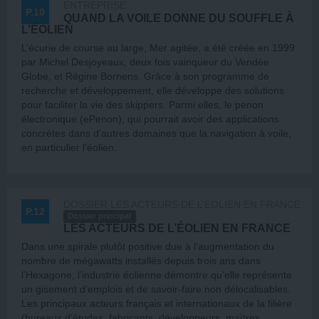
ENTREPRISE
P.10
QUAND LA VOILE DONNE DU SOUFFLE À
L’ÉOLIEN
L’écurie de course au large, Mer agitée, a été créée en 1999
par Michel Desjoyeaux, deux fois vainqueur du Vendée
Globe, et Régine Bornens. Grâce à son programme de
recherche et développement, elle développe des solutions
pour faciliter la vie des skippers. Parmi elles, le penon
électronique (ePenon), qui pourrait avoir des applications
concrètes dans d’autres domaines que la navigation à voile,
en particulier l’éolien.
DOSSIER LES ACTEURS DE L’ÉOLIEN EN FRANCE
P.12
Dossier principal
LES ACTEURS DE L’ÉOLIEN EN FRANCE
Dans une spirale plutôt positive due à l’augmentation du
nombre de mégawatts installés depuis trois ans dans
l’Hexagone, l’industrie éolienne démontre qu’elle représente
un gisement d’emplois et de savoir-faire non délocalisables.
Les principaux acteurs français et internationaux de la filière
(bureaux d’études, fabricants, développeurs, maîtres