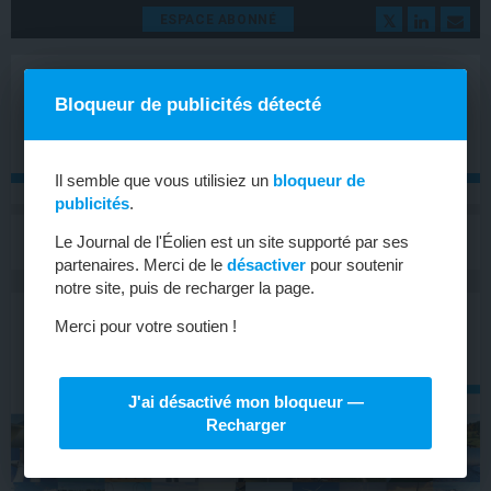
ESPACE ABONNÉ
Bloqueur de publicités détecté
Il semble que vous utilisiez un
bloqueur de
publicités
.
MENU
Le Journal de l'Éolien est un site supporté par ses
Toggle
navigat
partenaires. Merci de le
désactiver
pour soutenir
notre site, puis de recharger la page.
Merci pour votre soutien !
J'ai désactivé mon bloqueur —
Recharger