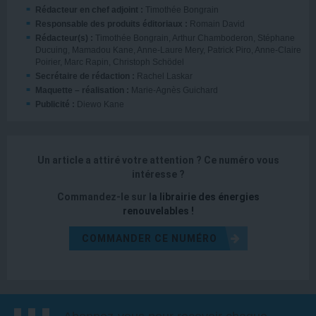
Rédacteur en chef adjoint :
Timothée Bongrain
Responsable des produits éditoriaux :
Romain David
Rédacteur(s) :
Timothée Bongrain, Arthur Chamboderon, Stéphane
Ducuing, Mamadou Kane, Anne-Laure Mery, Patrick Piro, Anne-Claire
Poirier, Marc Rapin, Christoph Schödel
Secrétaire de rédaction :
Rachel Laskar
Maquette – réalisation :
Marie-Agnès Guichard
Publicité :
Diewo Kane
Un article a attiré votre attention ?
Ce numéro vous
intéresse ?
Commandez-le sur l
a
librairie des énergies
renouvelables
!
COMMANDER CE NUMÉRO