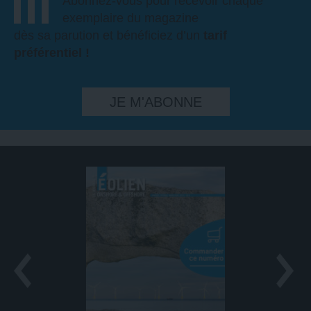
Abonnez-vous pour recevoir chaque
exemplaire du magazine
dès sa parution et bénéficiez d’un
tarif
préférentiel !
JE M'ABONNE