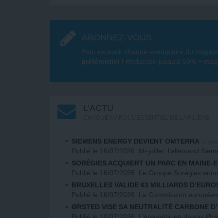
ABONNEZ-VOUS
Pour recevoir chaque exemplaire du magazin
préférentiel !
Réduction jusqu’à 50% + magaz
L’ACTU
CHAQUE MARDI, L’ESSENTIEL DE LA FILIÈRE
SIEMENS ENERGY DEVIENT OMTERRA
16 juill
Publié le 16/07/2026. Mi-juillet, l’allemand Si
SORÉGIES ACQUIERT UN PARC EN MAINE-E
Publié le 16/07/2026. Le Groupe Sorégies anno
BRUXELLES VALIDE 63 MILLIARDS D’EURO
Publié le 16/07/2026. La Commission europée
ØRSTED VISE SA NEUTRALITÉ CARBONE D’
Publié le 10/07/2026. L’énergéticien danois Ørs