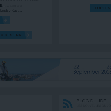
LE…
10 juillet 2026
TOUTES
ollandse Kust…
TU DES ENR
BLOG DU JDE
LES NOUVELLES DU JO