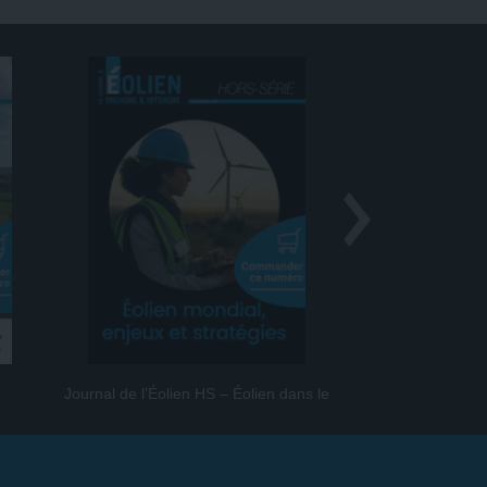
Journal de l’Éolien HS – Éolien dans le
Journal de l
monde