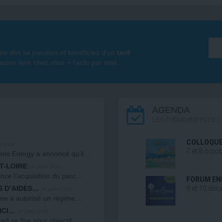
e dès sa parution et bénéficiez d’un
tarif
ine livré chez vous + l’actu par mail…
AGENDA
LES ÉVÈNEMENTS DE L
COLLOQUE
et 2026
7 et 8 octo
emens Energy a annoncé qu’il…
T-LOIRE
16 juillet 2026
nce l’acquisition du parc…
FORUM EN
S D’AIDES…
9 et 10 déc
16 juillet 2026
nne a autorisé un régime…
ICI…
10 juillet 2026
ted se fixe pour objectif…