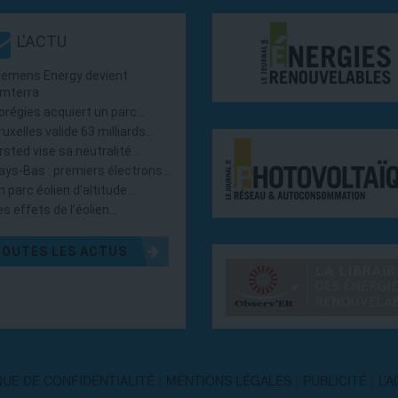
L'ACTU
iemens Energy devient
mterra
orégies acquiert un parc…
ruxelles valide 63 milliards…
rsted vise sa neutralité…
ays-Bas : premiers électrons…
n parc éolien d’altitude…
es effets de l’éolien…
TOUTES LES ACTUS
QUE DE CONFIDENTIALITÉ
MENTIONS LÉGALES
PUBLICITÉ
L’