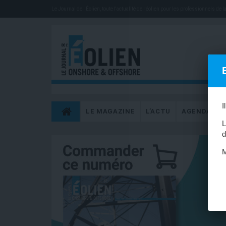
Le Journal de l'Éolien, toute l'actualité de l'éolien pour les professionnels de la 
I
LE MAGAZINE
L’ACTU
AGENDA
L
d
M