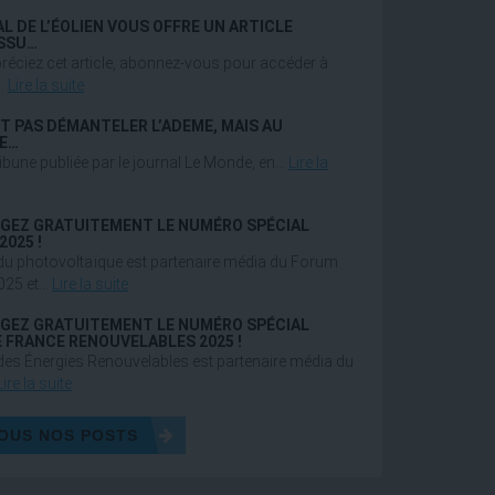
L DE L’ÉOLIEN VOUS OFFRE UN ARTICLE
ISSU…
réciez cet article, abonnez-vous pour accéder à
…
Lire la suite
AUT PAS DÉMANTELER L’ADEME, MAIS AU
E…
ibune publiée par le journal Le Monde, en…
Lire la
GEZ GRATUITEMENT LE NUMÉRO SPÉCIAL
2025 !
du photovoltaïque est partenaire média du Forum
025 et…
Lire la suite
GEZ GRATUITEMENT LE NUMÉRO SPÉCIAL
 FRANCE RENOUVELABLES 2025 !
des Énergies Renouvelables est partenaire média du
Lire la suite
OUS NOS POSTS