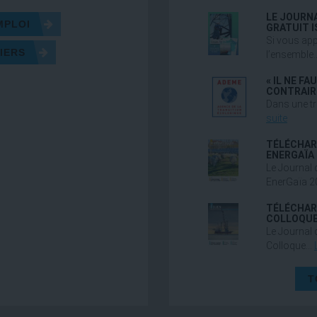
LE JOURNA
MPLOI
GRATUIT 
Si vous app
IERS
l’ensemble
« IL NE F
CONTRAIR
Dans une tr
suite
TÉLÉCHAR
ENERGAÏA 
Le Journal 
EnerGaïa 2
TÉLÉCHAR
COLLOQUE
Le Journal 
Colloque…
T