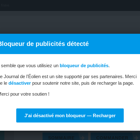
filière.
Bloqueur de publicités détecté
l semble que vous utilisiez un
bloqueur de publicités
.
OFFRES D’EMPLOI
MÉTIERS & FORMATIONS
ABONNEMENT
e Journal de l'Éolien est un site supporté par ses partenaires. Merci
e le
désactiver
pour soutenir notre site, puis de recharger la page.
JOURNAL DE L’ÉOLIEN N° 62
erci pour votre soutien !
AVRIL – MAI – JUIN 2026
DOSSIER : LE RÉSEAU, PILIER DE L’ÉLECTRIFICATION
Réseaux électriques : l’heure des grandes manoeuvres
J'ai désactivé mon bloqueur — Recharger
Black-out espagnol : un an après, quelles conclusions ?
Hybrider le solaire et l’éolien
SOMMAIRE
COMMANDER