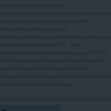
ian Mettelet (Ancien Directeur de l’ADEME)
Nocodie (Vice-Président du Réseau de Agences Régionales de l’Energie e
Nyssen (Président du Syndicat des Energies Renouvelables)
nd Pancher (Président de Décider Ensemble)
Pannier-Runacher (Ministre de la Transition Energétique et Ecologique 
e Pappalardo (Présidente de l’ADEME 2003 – 2008)
e Pellion (Secrétaire Général à la Planification Ecologique 2022- 2025)
Poirson (Secrétaire d’Etat à la Transition Ecologique et Solidaire 2017 –
everault (Vice-Président d’Intercommunalités de France)
que Voynet (Ministre de l’Aménagement du Territoire et de l’Environne
etrouver la tribune publiée sur Le Monde,
cliquez ici