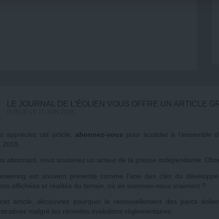
LE JOURNAL DE L’ÉOLIEN VOUS OFFRE UN ARTICLE G
PUBLIÉ LE 11 JUIN 2026
s appréciez cet article,
abonnez-vous
pour accéder à l’ensemble de
 2018.
s abonnant, vous soutenez un acteur de la presse indépendante. Obser
powering est souvent présenté comme l’une des clés du développeme
ons affichées et réalités du terrain, où en sommes-nous vraiment ?
cet article, découvrez pourquoi le renouvellement des parcs éolie
stratives malgré les récentes évolutions réglementaires.