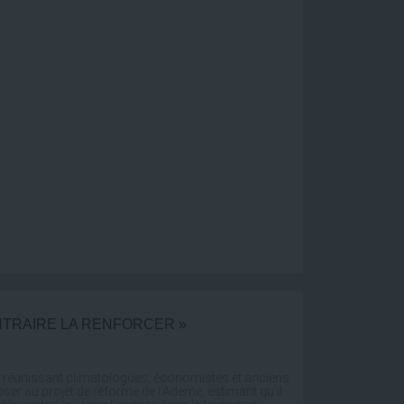
ONTRAIRE LA RENFORCER »
tif réunissant climatologues, économistes et anciens
oser au projet de réforme de l’Ademe, estimant qu’il