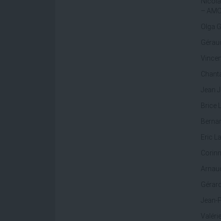
Nicola
– AM
Olga G
Géraud
Vincen
Chanta
Jean J
Brice 
Bernar
Eric L
Corinn
Arnaud
Gérard
Jean-P
Valéri