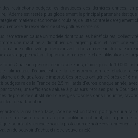
 des restrictions budgétaires drastiques ces dernières années, en 
aire, l’Ademe est restée plus globalement le principal partenaire étatiqu
tratégie en matière d’économie circulaire, de lutte contre le dérèglement 
e ou encore de résorption de sites pollués orphelins.
oi remettre en cause un modèle dont tous les bénéficiaires, collectivités
mme une machine à distribuer de l’argent public et c’est une vision
tion à une collectivité qui désire investir dans un réseau de chaleur reno
e d’ouvrage, permettant l’optimisation du projet et de l’utilisation de l’arg
 le fonds Chaleur a permis, depuis seize ans, d’aider plus de 10 000 inst
rgie, alimentant l’équivalent de la consommation de chaleur d’en
palement à du gaz fossile importé. Ces projets ont généré près de 16 mil
icit budgétaire de la France de 2,5 milliards d’euros chaque année, ave
par tonne), une efficience saluée à plusieurs reprises par la Cour
nes de projet de substitution d’énergies fossiles dans l’industrie, favori
nt leur décarbonation.
egardons la réalité en face, l’Ademe est un totem politique qui a fait 
s de la désinformation au plan politique national, de la part de to
tique, pourtant si cruciale pour la protection de notre environnement, la
vation du pouvoir d’achat et notre souveraineté.