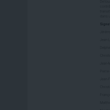
De tou
contri
transi
dans u
Signa
Jérémy
Jean-L
Delphi
Christ
Jean-M
Pierre
Jean-F
Christ
Franço
Matthi