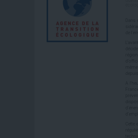
ouvrir
écolog
Dans u
sidéra
de l’e
L’avan
décide
région
d’offi
même t
depuis
A l’he
France
préven
dispos
d’éner
d’empl
Cette 
réguli
techni