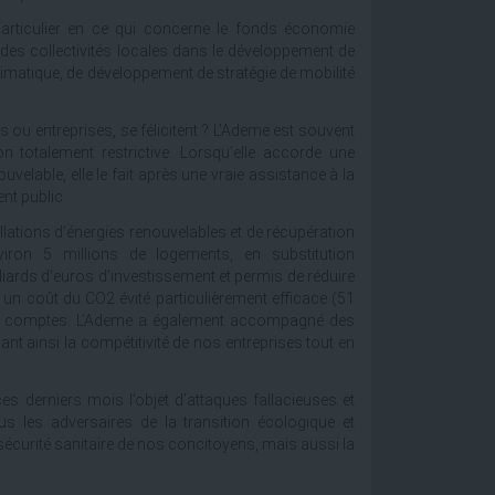
particulier en ce qui concerne le fonds économie
e des collectivités locales dans le développement de
climatique, de développement de stratégie de mobilité
 ou entreprises, se félicitent ? L’Ademe est souvent
 totalement restrictive. Lorsqu’elle accorde une
uvelable, elle le fait après une vraie assistance à la
ent public.
allations d’énergies renouvelables et de récupération
viron 5 millions de logements, en substitution
liards d’euros d’investissement et permis de réduire
c un coût du CO2 évité particulièrement efficace (51
 des comptes. L’Ademe a également accompagné des
sant ainsi la compétitivité de nos entreprises tout en
ces derniers mois l’objet d’attaques fallacieuses et
us les adversaires de la transition écologique et
 sécurité sanitaire de nos concitoyens, mais aussi la