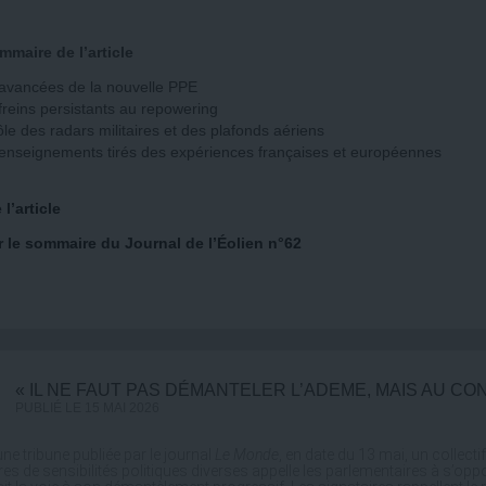
maire de l’article
avancées de la nouvelle PPE
freins persistants au repowering
ôle des radars militaires et des plafonds aériens
enseignements tirés des expériences françaises et européennes
 l’article
r le sommaire du Journal de l’Éolien n°62
« IL NE FAUT PAS DÉMANTELER L’ADEME, MAIS AU C
PUBLIÉ LE 15 MAI 2026
ne tribune publiée par le journal
Le Monde
, en date du 13 mai, un collec
res de sensibilités politiques diverses appelle les parlementaires à s’opp