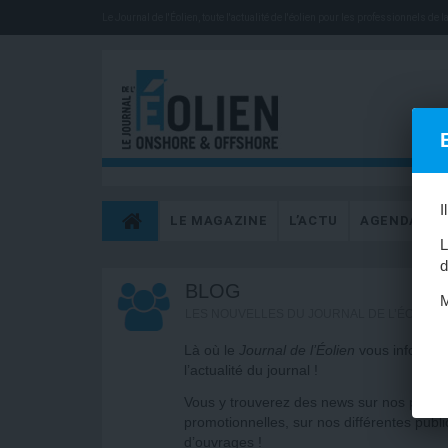
Le Journal de l'Éolien, toute l'actualité de l'éolien pour les professionnels de la 
I
LE MAGAZINE
L’ACTU
AGENDA
L
d
BLOG
M
LES NOUVELLES DU JOURNAL DE L’ÉOLIEN
Là où le
Journal de l’Éolien
vous informe de
l’actualité du journal !
Vous y trouverez des news sur nos partici
promotionnelles, sur nos différentes publica
d’ouvrages !