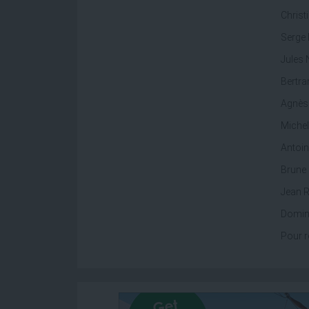
Christ
Serge 
Jules 
Bertra
Agnès 
Michel
Antoin
Brune 
Jean R
Domini
Pour r