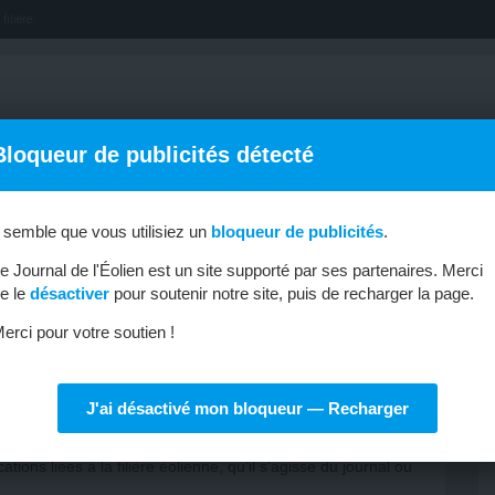
filière.
Bloqueur de publicités détecté
l semble que vous utilisiez un
bloqueur de publicités
.
OFFRES D’EMPLOI
MÉTIERS & FORMATIONS
ABONNEMENT
e Journal de l'Éolien est un site supporté par ses partenaires. Merci
e le
désactiver
pour soutenir notre site, puis de recharger la page.
erci pour votre soutien !
 toute l’actualité de l’éolien, le blog vous informe de toute
J'ai désactivé mon bloqueur — Recharger
pations aux différents évènements, sur nos offres
tions liées à la filière éolienne, qu’il s’agisse du journal ou