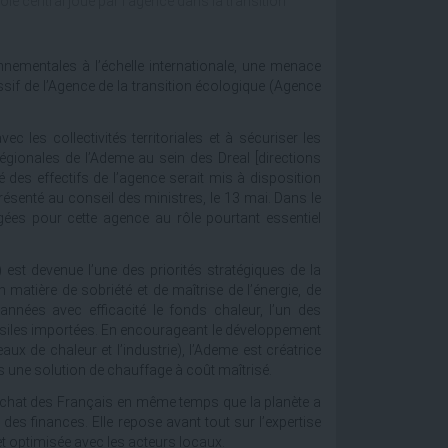
ôle central joué par l’agence dans la transition
nementales à l’échelle internationale, une menace
ssif de l’Agence de la transition écologique (Agence
vec les collectivités territoriales et à sécuriser les
 régionales de l’Ademe au sein des Dreal [directions
 des effectifs de l’agence serait mis à disposition
 présenté au conseil des ministres, le 13 mai. Dans le
ées pour cette agence au rôle pourtant essentiel
est devenue l’une des priorités stratégiques de la
atière de sobriété et de maîtrise de l’énergie, de
 années avec efficacité le fonds chaleur, l’un des
ossiles importées. En encourageant le développement
ux de chaleur et l’industrie), l’Ademe est créatrice
 une solution de chauffage à coût maîtrisé.
 d’achat des Français en même temps que la planète a
des finances. Elle repose avant tout sur l’expertise
 optimisée avec les acteurs locaux.