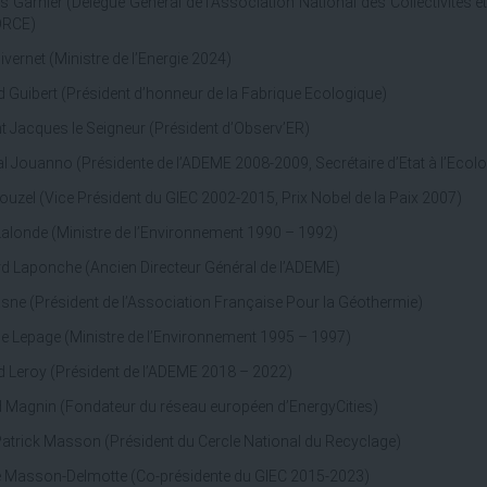
s Garnier (Délégué Général de l’Association National des Collectivités 
ORCE)
ivernet (Ministre de l’Energie 2024)
 Guibert (Président d’honneur de la Fabrique Ecologique)
t Jacques le Seigneur (Président d’Observ’ER)
l Jouanno (Présidente de l’ADEME 2008-2009, Secrétaire d’Etat à l’Ecol
ouzel (Vice Président du GIEC 2002-2015, Prix Nobel de la Paix 2007)
Lalonde (Ministre de l’Environnement 1990 – 1992)
d Laponche (Ancien Directeur Général de l’ADEME)
asne (Président de l’Association Française Pour la Géothermie)
e Lepage (Ministre de l’Environnement 1995 – 1997)
 Leroy (Président de l’ADEME 2018 – 2022)
 Magnin (Fondateur du réseau européen d’EnergyCities)
atrick Masson (Président du Cercle National du Recyclage)
e Masson-Delmotte (Co-présidente du GIEC 2015-2023)