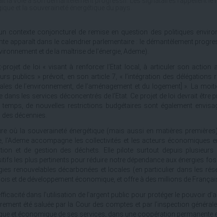
ait la voie à son démantèlement progressif. Les signataires rappellent le r
ique et la souveraineté énergétique du pays.
n contexte conjoncturel de remise en question des politiques environ
nte apparaît dans le calendrier parlementaire : le démantèlement progre
nvironnement et de la maîtrise de l’énergie, Ademe).
t-projet de loi « visant à renforcer l’Etat local, à articuler son action a
urs publics » prévoit, en son article 7, « l’intégration des délégations
ales de l’environnement, de l’aménagement et du logement] ». La moitié
ce dans les services déconcentrés de l’Etat. Ce projet de loi devrait être
emps, de nouvelles restrictions budgétaires sont également envisag
 des décennies.
ure où la souveraineté énergétique (mais aussi en matières premières) 
, l’Ademe accompagne les collectivités et les acteurs économiques en m
tion et de gestion des déchets. Elle pilote surtout depuis plusieurs
itifs les plus pertinents pour réduire notre dépendance aux énergies f
gies renouvelables décarbonées et locales (en particulier dans les résea
ois et de développement économique, et offre à des millions de Français
efficacité dans l’utilisation de l’argent public pour protéger le pouvoir
èrement été saluée par la Cour des comptes et par l’inspection générale 
que et économique de ses services, dans une coopération permanente et