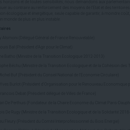
s horizons et de toutes sensibilités, nous demandons aux parlementai
buer au contraire au renforcement des moyens de l’Etat et des territoires
tion écologique et énergétique, seule capable de garantir, à moindre coût,
n monde de plus en plus instable.
taires
 Alsmoni (Délégué Général de France Renouvelable)
ouis Bal (Président d’Agir pour le Climat)
ne Batho (Ministre de la Transition Ecologique 2012-2013)
ophe Béchu (Ministre de la Transition Ecologique et de la Cohésion des T
ichel Buf (Président du Conseil National de l’Economie Circulaire)
-Yves Burlot (Président d’Organisation pour le Renouveau Economique p
rancois Debat (Président délégué de Villes de France)
ian De Perthuis (Fondateur de la Chaire Economie du Climat Paris-Dauph
is De Rugy (Ministre de la Transition Ecologique et de la Solidarité 2018
eu Fleury (Président du Comité Interprofessionnel du Bois Energie)