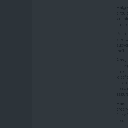
Malgré
circul
leur s
durabl
Pourqu
vue co
subven
maîtris
Ainsi,
d’éne
princi
le déf
euros 
centai
assura
Mais r
proche
énergé
préser