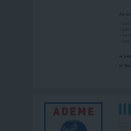
Au som
– Les 
– Les 
– Le r
– Les 
➡️
Lire
📖
Voi
Dans u
minist