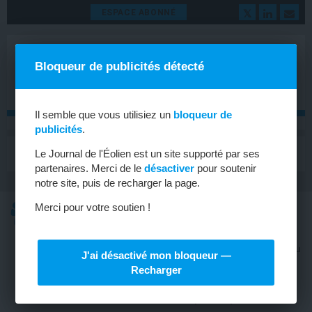
ESPACE ABONNÉ
Bloqueur de publicités détecté
Il semble que vous utilisiez un
bloqueur de
publicités
.
MENU
Le Journal de l'Éolien est un site supporté par ses
Toggle
navigat
partenaires. Merci de le
désactiver
pour soutenir
notre site, puis de recharger la page.
OFFRES D’EMPLOI
Merci pour votre soutien !
LES OFFRES D’EMPLOI DANS L’ÉOLIEN
Vous cherchez un job à temps complet, à temps partiel ou
J'ai désactivé mon bloqueur —
même un stage dans l’éolien, consultez nos offres
Recharger
d’emploi ci-dessous.
Actuellement,
aucune offre d’emploi disponible
.