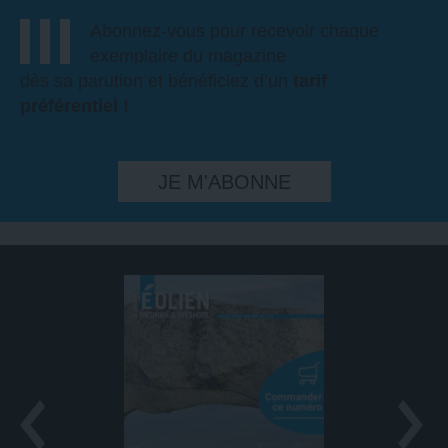
Abonnez-vous pour recevoir chaque
exemplaire du magazine
dès sa parution et bénéficiez d’un
tarif
préférentiel !
JE M'ABONNE