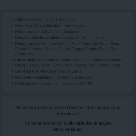
Administration :
Nathalie Bouhours
Directrice de la publication :
Diane Lescot
Rédacteur en chef :
Vincent Boulanger
Responsable des produits éditoriaux :
Romain David
Rédacteur(s) :
Sandrine Aubrun, Claire Baudiffier, Elena Blum,
Flavian Bonneau, Fabrice Cassin, Tanguy Coquio, Franck Turlan,
Arnaud Wyart
Ont participé au comité de rédaction :
Denis Bonnelle, Romain
David, Gaëtan Fovez, Diane Lescot, Kathia Terzi, Frédéric Tuillé
Secrétaire de rédaction :
Rachel Laskar
Maquette – réalisation :
Guillaume Bonduelle
Publicité :
Kathy Essid (tél. : +33 1 53 36 37 80)
Un article a attiré votre attention ?
Ce numéro vous
intéresse ?
Commandez-le sur l
a
librairie des énergies
renouvelables
!