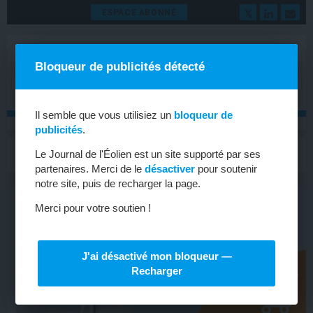
ESPACE ABONNÉ
Bloqueur de publicités détecté
Il semble que vous utilisiez un
bloqueur de
publicités
.
MENU
Le Journal de l'Éolien est un site supporté par ses
Toggle
navigat
partenaires. Merci de le
désactiver
pour soutenir
notre site, puis de recharger la page.
Merci pour votre soutien !
J'ai désactivé mon bloqueur —
Recharger