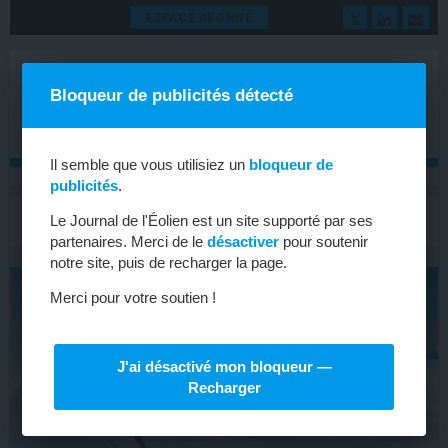
ESPACE ABONNÉ
Bloqueur de publicités détecté
Il semble que vous utilisiez un
bloqueur de
publicités
.
MENU
Le Journal de l'Éolien est un site supporté par ses
Toggle
navigat
partenaires. Merci de le
désactiver
pour soutenir
notre site, puis de recharger la page.
Merci pour votre soutien !
J'ai désactivé mon bloqueur —
Recharger