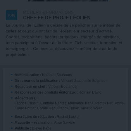
MÉTIERS & FORMATIONS
P.46
CHEF·FE DE PROJET ÉOLIEN
Le Journal de l’Éolien a décidé de se pencher sur le métier de
celles et ceux qui ont fait de l’éolien leur secteur d’activité.
Cadres, techniciens, agents territoriaux, chargés de missions,
tous participent à l’essor de la filière. Fiche-métier, formation et
témoignage… Ce mois-ci, découvrez le métier de chef·fe de
projet éolien.
Administration :
Nathalie Bouhours
Directeur de la publication :
Vincent Jacques le Seigneur
Rédacteur en chef :
Vincent Boulanger
Responsable des produits éditoriaux :
Romain David
Rédacteur(s) :
Fabrice Cassin, Centrale Nantes, Mamadou Kane, Patrick Piro, Anne-
Claire Poirier, Carole Rap, Franck Turlan, Arnaud Wyart.
Secrétaire de rédaction :
Rachel Laskar
Maquette – réalisation :
Alice Sawicki
Publicité :
Diewo Kane