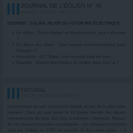
JOURNAL DE L’ÉOLIEN N° 45
JANVIER – FÉVRIER – MARS 2022
DOSSIER : ÉOLIEN, PILIER DU FUTUR MIX ÉLECTRIQUE
En débat : Éolien flottant en Méditerranée, faut-il attendre
?
En direct des labos : Quel impact environnemental pour
Floatgen ?
Innovation : ACT Blade, une nouvelle pale en tissu
Enquête : Guerre des métaux et l’éolien dans tout ça ?
EDITORIAL
VINCENT JACQUES LE SEIGNEUR
Les hommes en vert ont encore frappé, et pas de la plus belle
manière. Dans un avis rendu le 24 février dernier, les dignes
représentants de trois des cinq académies –Sciences, Beaux-
Art set Sciences morales et politiques – qui composent l’Institut
créé par Colbert en 1795 ont tranché de leur noble épée :
« il