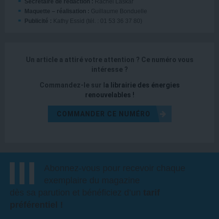
Secrétaire de rédaction :
Rachel Laskar
Maquette – réalisation :
Guillaume Bonduelle
Publicité :
Kathy Essid (tél. : 01 53 36 37 80)
Un article a attiré votre attention ?
Ce numéro vous
intéresse ?
Commandez-le sur l
a
librairie des énergies
renouvelables
!
COMMANDER CE NUMÉRO
Abonnez-vous pour recevoir chaque
exemplaire du magazine
dès sa parution et bénéficiez d’un
tarif
préférentiel !