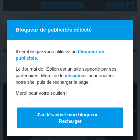
ESPACE ABONNÉ
Bloqueur de publicités détecté
Il semble que vous utilisiez un
bloqueur de
publicités
.
MENU
Le Journal de l'Éolien est un site supporté par ses
Toggle
navigat
partenaires. Merci de le
désactiver
pour soutenir
notre site, puis de recharger la page.
Merci pour votre soutien !
J'ai désactivé mon bloqueur —
Recharger