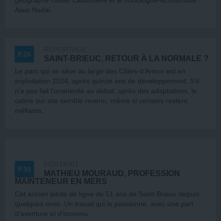
géographe Olivier Labussière et le sociologue-économiste
Alain Nadaï.
REPORTAGE
P.26
SAINT-BRIEUC, RETOUR À LA NORMALE ?
Le parc qui se situe au large des Côtes-d’Armor est en
exploitation 2024, après quinze ans de développement. S’il
n’a pas fait l’unanimité au début, après des adaptations, le
calme sur site semble revenu, même si certains restent
méfiants.
PORTRAIT
P.30
MATHIEU MOURAUD, PROFESSION
MAINTENEUR EN MERS
Cet ancien pilote de ligne de 51 ans de Saint-Brieuc depuis
quelques mois. Un travail qui le passionne, avec une part
d’aventure et d’inconnu.