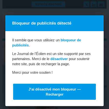
ESPACE ABONNÉ
Bloqueur de publicités détecté
Il semble que vous utilisiez un
bloqueur de
publicités
.
MENU
Le Journal de l'Éolien est un site supporté par ses
Toggle
navigat
partenaires. Merci de le
désactiver
pour soutenir
notre site, puis de recharger la page.
Merci pour votre soutien !
J'ai désactivé mon bloqueur —
Recharger