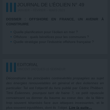
JOURNAL DE L’ÉOLIEN N° 49
JANVIER – FÉVRIER – MARS 2023
DOSSIER : OFFSHORE EN FRANCE, UN AVENIR À
CONSTRUIRE
Quelle planification pour l’éolien en mer ?
Offshore : quels bénéfices pour les communes ?
Quelle stratégie pour l’industrie offshore française ?
EDITORIAL
VINCENT JACQUES LE SEIGNEUR
Déconstruire les principales contrevérités propagées au sujet
des énergies renouvelables en général et des éoliennes en
particulier.
Tel est l’objectif du livre publié par Cédric Philibert.
Titré
Éoliennes, pourquoi tant de haine ?,
ce petit opuscule
convaincant va donner du baume au coeur des de la filière
trop souvent tétanisés face aux attaques incessantes, et le
plus souvent injustifiées, dont ils l’objet.
Lire la suite…