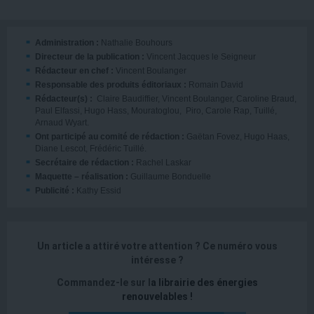
Administration :
Nathalie Bouhours
Directeur de la publication :
Vincent Jacques le Seigneur
Rédacteur en chef :
Vincent Boulanger
Responsable des produits éditoriaux :
Romain David
Rédacteur(s) :
Claire Baudiffier, Vincent Boulanger, Caroline Braud,
Paul Elfassi, Hugo Hass, Mouratoglou, Piro, Carole Rap, Tuillé,
Arnaud Wyart.
Ont participé au comité de rédaction :
Gaëtan Fovez, Hugo Haas,
Diane Lescot, Frédéric Tuillé.
Secrétaire de rédaction :
Rachel Laskar
Maquette – réalisation :
Guillaume Bonduelle
Publicité :
Kathy Essid
Un article a attiré votre attention ?
Ce numéro vous
intéresse ?
Commandez-le sur l
a
librairie des énergies
renouvelables
!