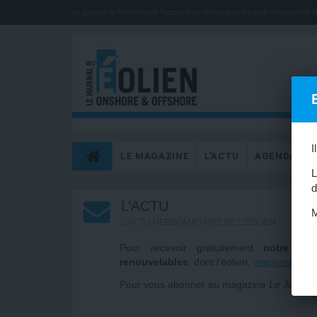
Le Journal de l'Éolien, toute l'actualité de l'éolien pour les professionnels de la 
I
LE MAGAZINE
L’ACTU
AGENDA
L
d
L’ACTU
M
L’ACTU HEBDOMADAIRE DE L’ÉOLIEN
Pour recevoir gratuitement
notre let
renouvelables
, dont l’éolien,
inscrivez-vous
Pour vous abonner au magazine
Le Journal 