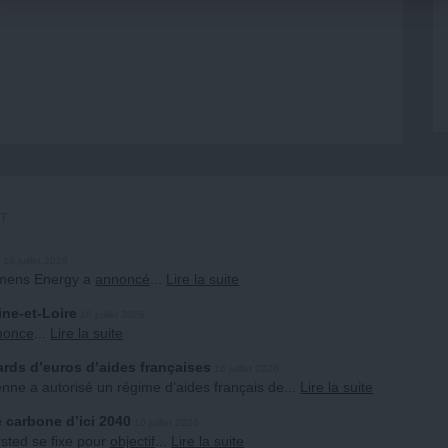
ET
16 juillet 2026
Siemens Energy a
annoncé
...
Lire la suite
ne-et-Loire
16 juillet 2026
nonce
...
Lire la suite
iards d’euros d’aides françaises
16 juillet 2026
ne a autorisé un régime d’aides français de
...
Lire la suite
é carbone d’ici 2040
10 juillet 2026
rsted se fixe pour
objectif
...
Lire la suite