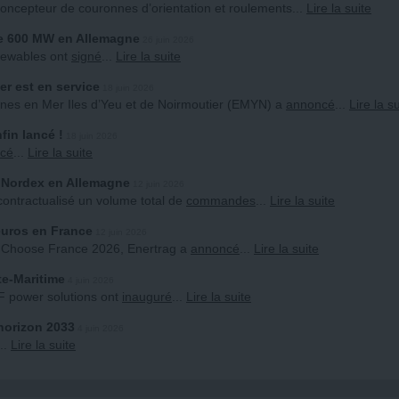
concepteur de couronnes d’orientation et roulements
...
Lire la suite
e 600 MW en Allemagne
26 juin 2026
newables ont
signé
...
Lire la suite
er est en service
18 juin 2026
ennes en Mer Iles d’Yeu et de Noirmoutier (EMYN) a
annoncé
...
Lire la s
fin lancé !
18 juin 2026
cé
...
Lire la suite
Nordex en Allemagne
12 juin 2026
contractualisé un volume total de
commandes
...
Lire la suite
’euros en France
12 juin 2026
t Choose France 2026, Enertrag a
annoncé
...
Lire la suite
te-Maritime
4 juin 2026
F power solutions ont
inauguré
...
Lire la suite
horizon 2033
4 juin 2026
...
Lire la suite