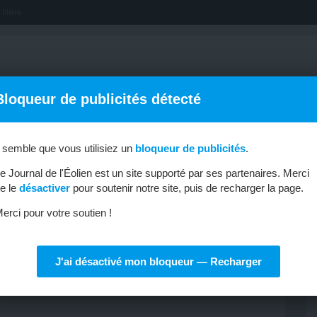
filière.
Bloqueur de publicités détecté
l semble que vous utilisiez un
bloqueur de publicités
.
OFFRES D’EMPLOI
MÉTIERS & FORMATIONS
ABONNEMENT
e Journal de l'Éolien est un site supporté par ses partenaires. Merci
e le
désactiver
pour soutenir notre site, puis de recharger la page.
erci pour votre soutien !
tre hebdomadaire d’actualités dédiée aux énergies
J'ai désactivé mon bloqueur — Recharger
 ICI
.
de l’Éolien
,
c’est par ici
.