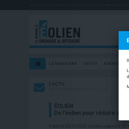
Le Journal de l'Éolien, toute l'actualité de l'éolien pour les professionnels de la 
I
LE MAGAZINE
L’ACTU
AGENDA
L
d
L’ACTU
M
L’ACTU HEBDOMADAIRE DE L’ÉOLIEN
ÉOLIEN
De l’éolien pour réduire sa f
Publié le 02/10/2025. Boralex a
lancé
le 29 