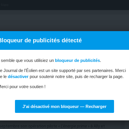
filière.
Bloqueur de publicités détecté
l semble que vous utilisiez un
bloqueur de publicités
.
OFFRES D’EMPLOI
MÉTIERS & FORMATIONS
ABONNEMENT
e Journal de l'Éolien est un site supporté par ses partenaires. Merci
e le
désactiver
pour soutenir notre site, puis de recharger la page.
erci pour votre soutien !
J'ai désactivé mon bloqueur — Recharger
acture d’électricité
septembre son opération pilote
« L’énergie prime »
à Ally et