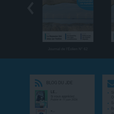
Journal de l’Éolien N° 62
BLOG DU JDE
LE…
S
Si vous appréciez…
O
Publié le 11 juin 2026
S
B
«…