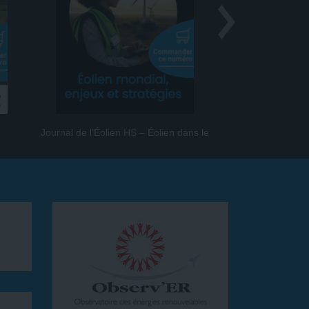
Journal de l’Éolien HS – Éolien dans le
Journal de l
monde