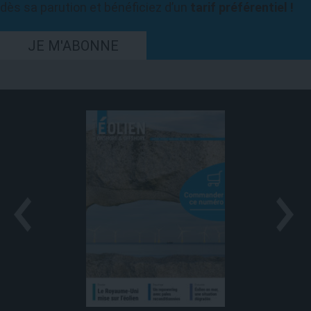
dès sa parution et bénéficiez d’un
tarif préférentiel !
JE M'ABONNE