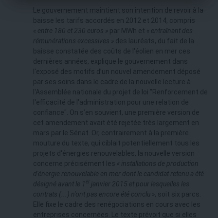
Le gouvernement maintient son intention de revoir à la
baisse les tarifs accordés en 2012 et 2014, compris
« entre 180 et 230 euros »
par MWh et
« entraînant des
rémunérations excessives »
des lauréats, du fait de la
baisse constatée des coûts de l'éolien en mer ces
dernières années, explique le gouvernement dans
l'exposé des motifs d’un nouvel amendement déposé
par ses soins dans le cadre de la nouvelle lecture à
l'Assemblée nationale du projet de loi "Renforcement de
l'efficacité de l'administration pour une relation de
confiance". On s’en souvient, une première version de
cet amendement avait été rejetée très largement en
mars par le Sénat. Or, contrairement à la première
mouture du texte, qui ciblait potentiellement tous les
projets d'énergies renouvelables, la nouvelle version
concerne précisément les
« installations de production
d'énergie renouvelable en mer dont le candidat retenu a été
er
désigné avant le 1
janvier 2015 et pour lesquelles les
contrats (...) n'ont pas encore été conclu »
, soit six parcs.
Elle fixe le cadre des renégociations en cours avec les
entreprises concernées. Le texte prévoit que si elles