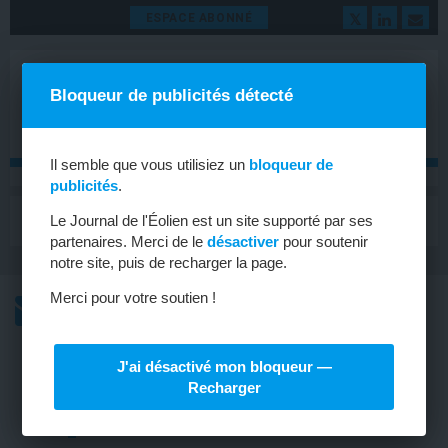
ESPACE ABONNÉ
Bloqueur de publicités détecté
Il semble que vous utilisiez un
bloqueur de
publicités
.
MENU
Le Journal de l'Éolien est un site supporté par ses
Toggle
navigat
partenaires. Merci de le
désactiver
pour soutenir
notre site, puis de recharger la page.
Merci pour votre soutien !
L’ACTU
L’ACTU HEBDOMADAIRE DE L’ÉOLIEN
J'ai désactivé mon bloqueur —
OFFSHORE
Recharger
Le gouvernement enfonce le clou sur
l’offshore