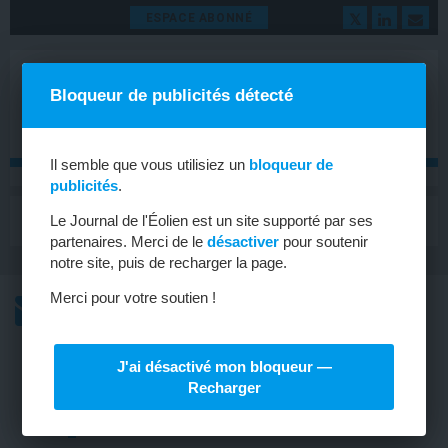
ESPACE ABONNÉ
Bloqueur de publicités détecté
Il semble que vous utilisiez un
bloqueur de
publicités
.
MENU
Le Journal de l'Éolien est un site supporté par ses
Toggle
navigat
partenaires. Merci de le
désactiver
pour soutenir
notre site, puis de recharger la page.
Merci pour votre soutien !
L’ACTU
L’ACTU HEBDOMADAIRE DE L’ÉOLIEN
J'ai désactivé mon bloqueur —
ÉOLIEN EN MER
Recharger
Nouveau centre logistique à Saint-
Nazaire