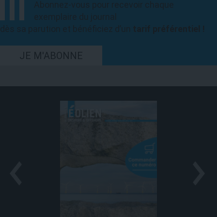
Abonnez-vous pour recevoir chaque
exemplaire du journal
dès sa parution et bénéficiez d’un
tarif préférentiel !
JE M'ABONNE