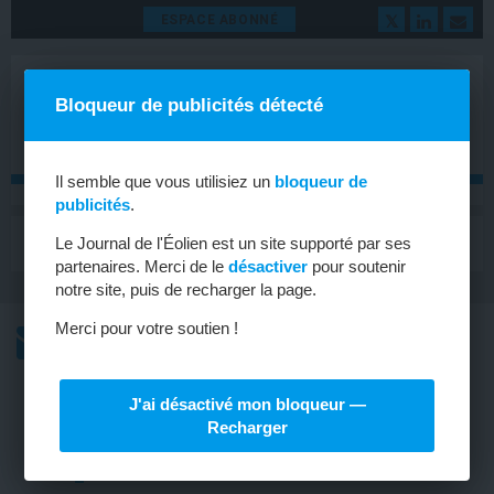
ESPACE ABONNÉ
Bloqueur de publicités détecté
Il semble que vous utilisiez un
bloqueur de
publicités
.
MENU
Le Journal de l'Éolien est un site supporté par ses
Toggle
navigat
partenaires. Merci de le
désactiver
pour soutenir
notre site, puis de recharger la page.
Merci pour votre soutien !
L’ACTU
L’ACTU HEBDOMADAIRE DE L’ÉOLIEN
J'ai désactivé mon bloqueur —
OFFSHORE
Recharger
Vers un renforcement d’Iberdrola
dans Ailes Marines ?