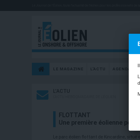
Le Journal de l'Éolien, toute l'actualité de l'éolien pour les professionnels de la 
I
LE MAGAZINE
L’ACTU
AGENDA
L
d
L’ACTU
M
L’ACTU HEBDOMADAIRE DE L’ÉOLIEN
FLOTTANT
Une première éolienne pour 
Le parc éolien flottant de Kincardine, situ