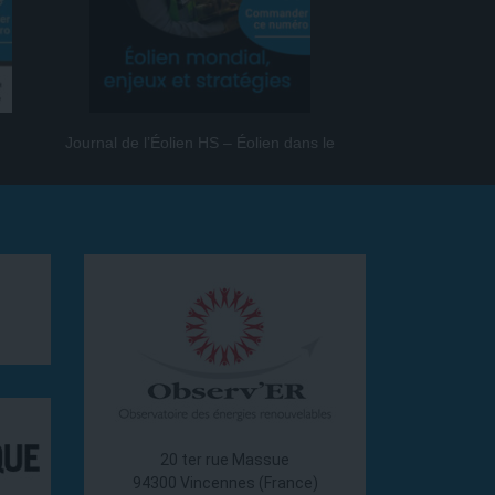
Journal de l’Éolien HS – Éolien dans le
Journal de l
monde
20 ter rue Massue
94300 Vincennes (France)