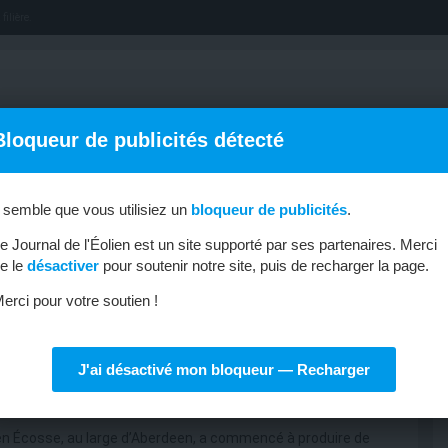
filière.
Bloqueur de publicités détecté
l semble que vous utilisiez un
bloqueur de publicités
.
OFFRES D’EMPLOI
MÉTIERS & FORMATIONS
ABONNEMENT
e Journal de l'Éolien est un site supporté par ses partenaires. Merci
e le
désactiver
pour soutenir notre site, puis de recharger la page.
erci pour votre soutien !
J'ai désactivé mon bloqueur — Recharger
Kincardine
é en Écosse, au large d’Aberdeen, a commencé à produire de