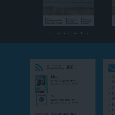
Journal de l’Éolien N° 62
BLOG DU JDE
LE…
S
Si vous appréciez…
O
Publié le 11 juin 2026
S
B
«…
Ø
Dans une tribune…
Publié le 15 mai 2026
P
U
TÉLÉCHARGEZ…