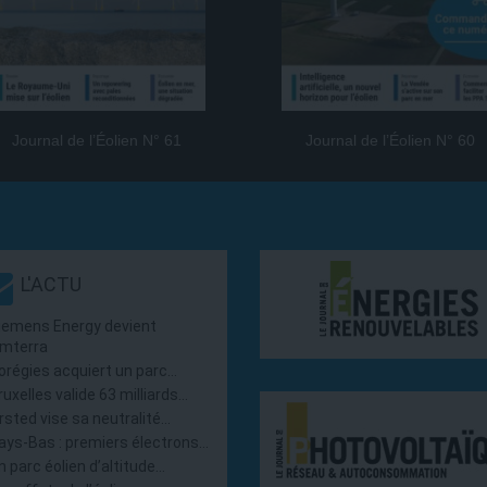
Journal de l’Éolien N° 61
Journal de l’Éolien N° 60
L'ACTU
iemens Energy devient
mterra
orégies acquiert un parc…
ruxelles valide 63 milliards…
rsted vise sa neutralité…
ays-Bas : premiers électrons…
n parc éolien d’altitude…