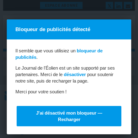
ESPACE ABONNÉ
Bloqueur de publicités détecté
Il semble que vous utilisiez un
bloqueur de
publicités
.
MENU
Le Journal de l'Éolien est un site supporté par ses
Toggle
navigat
partenaires. Merci de le
désactiver
pour soutenir
notre site, puis de recharger la page.
Merci pour votre soutien !
L’ACTU
L’ACTU HEBDOMADAIRE DE L’ÉOLIEN
J'ai désactivé mon bloqueur —
ÉOLIEN EN MER
Recharger
En Norvège, test d’un hub de
raccordement sous-marin