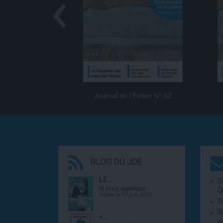
Journal de l’Éolien N° 62
BLOG DU JDE
LE…
S
Si vous appréciez…
O
Publié le 11 juin 2026
S
B
«…