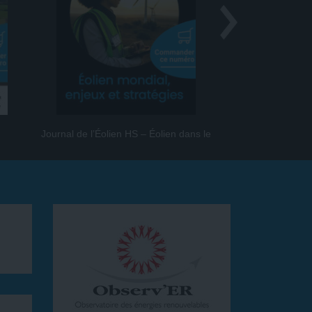
Journal de l’Éolien HS – Éolien dans le
Journal de l
monde