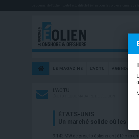
Le Journal de l'Éolien, toute l'actualité de l'éolien pour les professionnels de la 
I
LE MAGAZINE
L’ACTU
AGENDA
L
d
L’ACTU
M
L’ACTU HEBDOMADAIRE DE L’ÉOLIEN
ÉTATS-UNIS
Un marché solide où les PPA 
9 143 MW de projets éoliens ont été mis en 