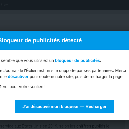
filière.
Bloqueur de publicités détecté
l semble que vous utilisiez un
bloqueur de publicités
.
OFFRES D’EMPLOI
MÉTIERS & FORMATIONS
ABONNEMENT
e Journal de l'Éolien est un site supporté par ses partenaires. Merci
e le
désactiver
pour soutenir notre site, puis de recharger la page.
erci pour votre soutien !
J'ai désactivé mon bloqueur — Recharger
se multiplient
service aux États-Unis en 2019, selon les
chiffres publiés
le