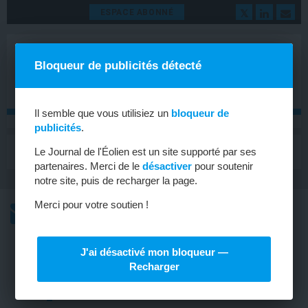
ESPACE ABONNÉ
Bloqueur de publicités détecté
Il semble que vous utilisiez un
bloqueur de
publicités
.
MENU
Le Journal de l'Éolien est un site supporté par ses
Toggle
navigat
partenaires. Merci de le
désactiver
pour soutenir
notre site, puis de recharger la page.
Merci pour votre soutien !
L’ACTU
L’ACTU HEBDOMADAIRE DE L’ÉOLIEN
J'ai désactivé mon bloqueur —
ÉOLIEN EN MER
Recharger
Westwood projette 15 GW d’éolien
flottant d’ici 2030