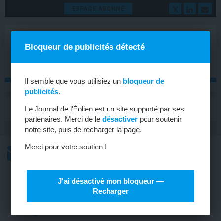
ESPACE ABONNÉ
Bloqueur de publicités détecté
Il semble que vous utilisiez un
bloqueur de
publicités
.
MENU
Le Journal de l'Éolien est un site supporté par ses
Toggle
navigat
partenaires. Merci de le
désactiver
pour soutenir
notre site, puis de recharger la page.
Merci pour votre soutien !
L’ACTU
L’ACTU HEBDOMADAIRE DE L’ÉOLIEN
J'ai désactivé mon bloqueur —
ÉOLIEN EN MER
Recharger
Trois premiers lauréats pour l’Office
français de la biodiversité