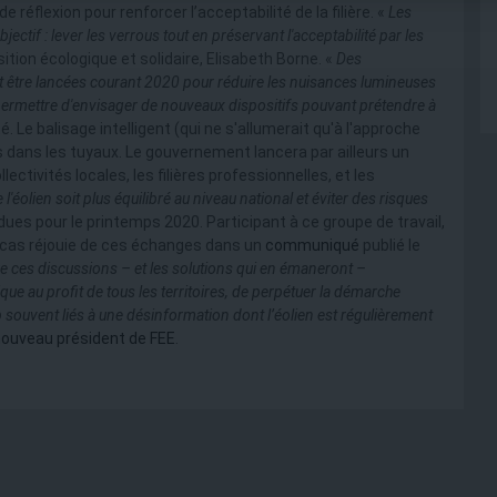
e réflexion pour renforcer l’acceptabilité de la filière. «
Les
tif : lever les verrous tout en préservant l'acceptabilité par les
sition écologique et solidaire, Elisabeth Borne. «
Des
 être lancées courant 2020 pour réduire les nuisances lumineuses
 permettre d'envisager de nouveaux dispositifs pouvant prétendre à
uté. Le balisage intelligent (qui ne s'allumerait qu'à l'approche
s dans les tuyaux. Le gouvernement lancera par ailleurs un
lectivités locales, les filières professionnelles, et les
'éolien soit plus équilibré au niveau national et éviter des risques
ues pour le printemps 2020. Participant à ce groupe de travail,
t cas réjouie de ces échanges dans un
communiqué
publié le
es discussions – et les solutions qui en émaneront –
que au profit de tous les territoires, de perpétuer la démarche
rop souvent liés à une désinformation dont l’éolien est régulièrement
nouveau président de FEE
.