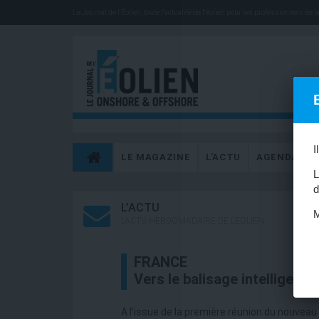
Le Journal de l'Éolien, toute l'actualité de l'éolien pour les professionnels de la 
I
LE MAGAZINE
L’ACTU
AGENDA
L
d
L’ACTU
M
L’ACTU HEBDOMADAIRE DE L’ÉOLIEN
FRANCE
Vers le balisage intelligent ?
A l’issue de la première réunion du nouveau