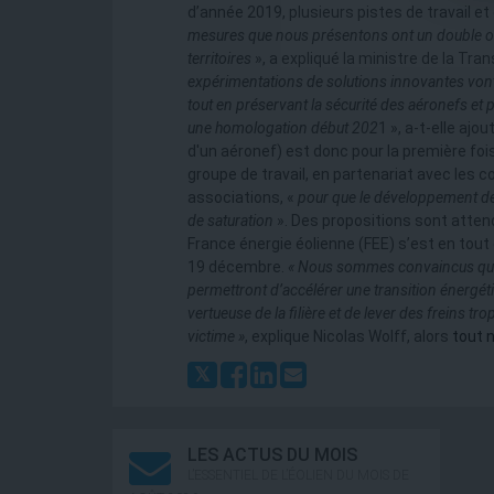
d’année 2019, plusieurs pistes de travail et d
mesures que nous présentons ont un double objec
territoires
», a expliqué la ministre de la Tran
expérimentations de solutions innovantes vont
tout en préservant la sécurité des aéronefs et
une homologation début 202
1 », a-t-elle ajo
d'un aéronef) est donc pour la première foi
groupe de travail, en partenariat avec les col
associations, «
pour que le développement de l
de saturation
». Des propositions sont attend
France énergie éolienne (FEE) s’est en tou
19 décembre.
«
Nous sommes convaincus que c
permettront d’accélérer une transition énergéti
vertueuse de la filière et de lever des freins t
victime
»
, explique Nicolas Wolff, alors
tout 
LES ACTUS DU MOIS
L’ESSENTIEL DE L’ÉOLIEN DU MOIS DE