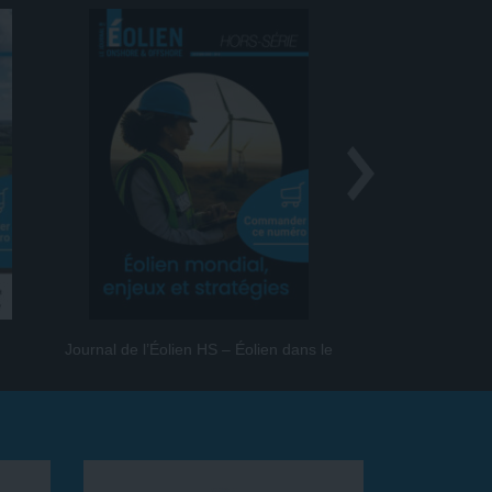
Journal de l’Éolien HS – Éolien dans le
Journal de l
monde