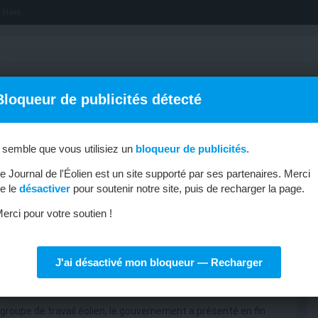
filière.
Bloqueur de publicités détecté
l semble que vous utilisiez un
bloqueur de publicités
.
OFFRES D’EMPLOI
MÉTIERS & FORMATIONS
ABONNEMENT
e Journal de l'Éolien est un site supporté par ses partenaires. Merci
e le
désactiver
pour soutenir notre site, puis de recharger la page.
erci pour votre soutien !
J'ai désactivé mon bloqueur — Recharger
 groupe de travail éolien, le gouvernement a présenté en fin