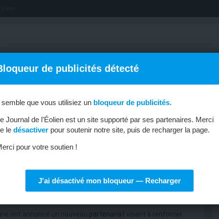
filière.
Bloqueur de publicités détecté
l semble que vous utilisiez un
bloqueur de publicités
.
OFFRES D’EMPLOI
MÉTIERS & FORMATIONS
ABONNEMENT
e Journal de l'Éolien est un site supporté par ses partenaires. Merci
e le
désactiver
pour soutenir notre site, puis de recharger la page.
erci pour votre soutien !
J'ai désactivé mon bloqueur — Recharger
sur l’offshore
agne ont annoncé un nouveau
partenariat
visant à renforcer