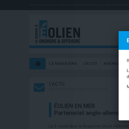
Le Journal de l'Éolien, toute l'actualité de l'éolien pour les professionnels de la 
I
LE MAGAZINE
L’ACTU
AGENDA
L
d
L’ACTU
M
L’ACTU HEBDOMADAIRE DE L’ÉOLIEN
ÉOLIEN EN MER
Partenariat anglo-allemand 
Le 3 novembre, le Royaume-Uni et l'Allem