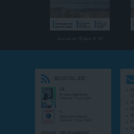
Journal de l’Éolien N° 62
BLOG DU JDE
LE…
S
Si vous appréciez…
O
Publié le 11 juin 2026
S
B
«…
Ø
Dans une tribune…
Publié le 15 mai 2026
P
U
TÉLÉCHARGEZ…