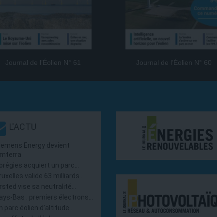
Journal de l’Éolien N° 61
Journal de l’Éolien N° 60
L'ACTU
iemens Energy devient
mterra
orégies acquiert un parc…
ruxelles valide 63 milliards…
rsted vise sa neutralité…
ays-Bas : premiers électrons…
n parc éolien d’altitude…