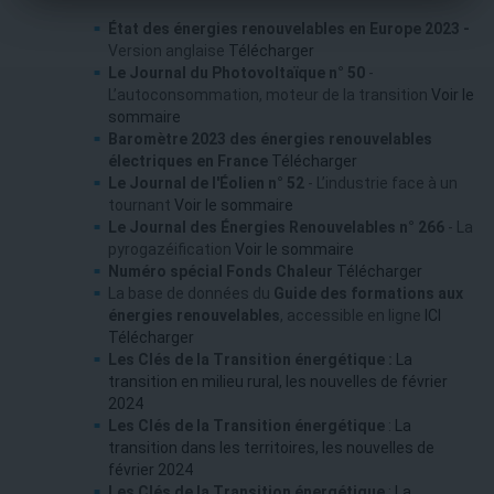
État des énergies renouvelables en Europe 2023 -
Version anglaise
Télécharger
Le Journal du Photovoltaïque n° 50
-
L’autoconsommation, moteur de la transition
Voir le
sommaire
Baromètre 2023 des énergies renouvelables
électriques en France
Télécharger
Le Journal de l'Éolien n° 52
- L’industrie face à un
tournant
Voir le sommaire
Le Journal des Énergies Renouvelables n° 266
- La
pyrogazéification
Voir le sommaire
Numéro spécial Fonds Chaleur
Télécharger
La base de données du
Guide des formations aux
énergies renouvelables
, accessible en ligne
ICI
Télécharger
Les Clés de la Transition énergétique :
La
transition en milieu rural, les nouvelles de février
2024
Les Clés de la Transition énergétique
:
La
transition dans les territoires, les nouvelles de
février 2024
Les Clés de la Transition énergétique
:
La