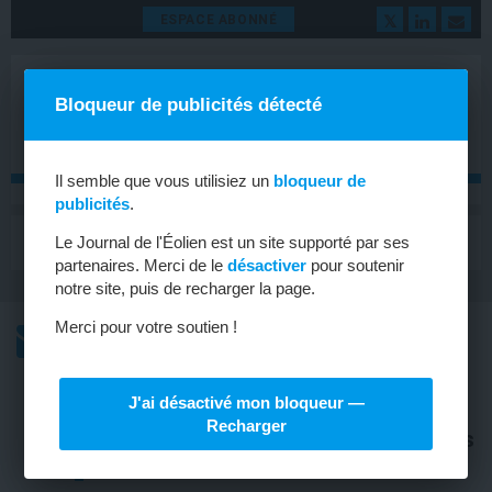
ESPACE ABONNÉ
Bloqueur de publicités détecté
Il semble que vous utilisiez un
bloqueur de
publicités
.
MENU
Le Journal de l'Éolien est un site supporté par ses
Toggle
navigat
partenaires. Merci de le
désactiver
pour soutenir
notre site, puis de recharger la page.
Merci pour votre soutien !
L’ACTU
L’ACTU HEBDOMADAIRE DE L’ÉOLIEN
J'ai désactivé mon bloqueur —
PARUTIONS
Recharger
Découvrez nos dernières publications
!