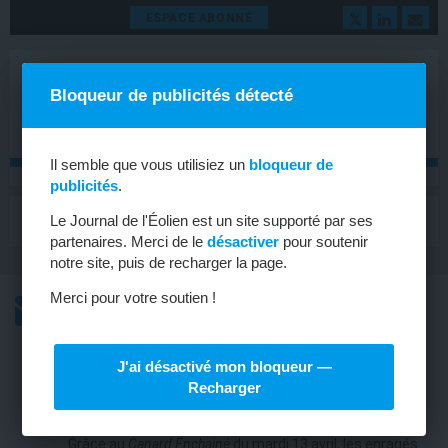
ESPACE ABONNÉ
Bloqueur de publicités détecté
Il semble que vous utilisiez un
bloqueur de
publicités
.
MENU
Le Journal de l'Éolien est un site supporté par ses
Toggle
navigat
partenaires. Merci de le
désactiver
pour soutenir
notre site, puis de recharger la page.
Merci pour votre soutien !
L’ACTU
L’ACTU HEBDOMADAIRE DE L’ÉOLIEN
J'ai désactivé mon bloqueur —
FRANCE
Recharger
Les anti-éoliens coin-coincés
Grâce au
Canard Enchainé
du mardi 13 avril, les enragés