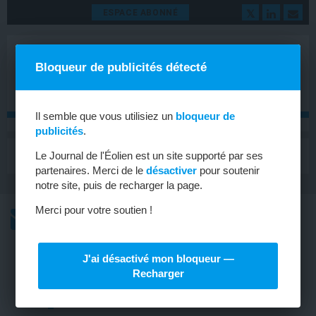
ESPACE ABONNÉ
Bloqueur de publicités détecté
Il semble que vous utilisiez un
bloqueur de
publicités
.
MENU
Le Journal de l'Éolien est un site supporté par ses
Toggle
navigat
partenaires. Merci de le
désactiver
pour soutenir
notre site, puis de recharger la page.
Merci pour votre soutien !
L’ACTU
L’ACTU HEBDOMADAIRE DE L’ÉOLIEN
J'ai désactivé mon bloqueur —
OFFSHORE
Recharger
L’avis de l’AFB sur le projet du
Tréport repoussé