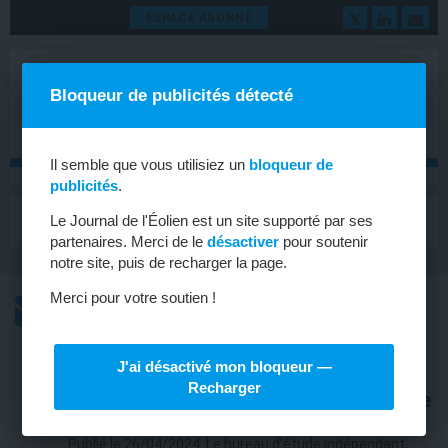
ESPACE ABONNÉ
Bloqueur de publicités détecté
Il semble que vous utilisiez un
bloqueur de
publicités
.
MENU
Le Journal de l'Éolien est un site supporté par ses
Toggle
navigat
partenaires. Merci de le
désactiver
pour soutenir
notre site, puis de recharger la page.
Merci pour votre soutien !
L’ACTU
L’ACTU HEBDOMADAIRE DE L’ÉOLIEN
J'ai désactivé mon bloqueur —
ÉOLIEN
Recharger
Le vent, une ressource très prévisible
Publié le 26/04/2024. Le bureau d’étude indépendant,