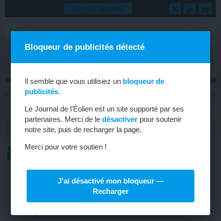
ESPACE ABONNÉ
Bloqueur de publicités détecté
Il semble que vous utilisiez un
bloqueur de
publicités
.
MENU
Le Journal de l'Éolien est un site supporté par ses
Toggle
navigat
partenaires. Merci de le
désactiver
pour soutenir
notre site, puis de recharger la page.
Merci pour votre soutien !
L’ACTU
L’ACTU HEBDOMADAIRE DE L’ÉOLIEN
J'ai désactivé mon bloqueur —
ÉOLIEN
Recharger
Recyclage : un accord entre Siemens
Gamesa et la start-up Fairmat