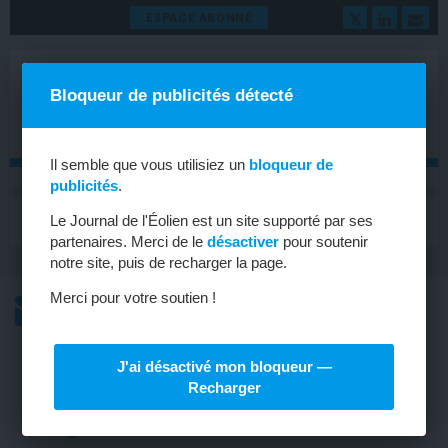
ESPACE ABONNÉ
Bloqueur de publicités détecté
Il semble que vous utilisiez un
bloqueur de
publicités
.
MENU
Le Journal de l'Éolien est un site supporté par ses
Toggle
navigat
partenaires. Merci de le
désactiver
pour soutenir
notre site, puis de recharger la page.
Merci pour votre soutien !
L’ACTU
L’ACTU HEBDOMADAIRE DE L’ÉOLIEN
J'ai désactivé mon bloqueur —
OFFSHORE
Recharger
Direction les États-Unis pour les
premières Haliade-X 12 MW