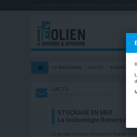
Le Journal de l'Éolien, toute l'actualité de l'éolien pour les professionnels de la 
I
LE MAGAZINE
L’ACTU
AGENDA
L
d
L’ACTU
M
L’ACTU HEBDOMADAIRE DE L’ÉOLIEN
STOCKAGE EN MER
La technologie Remora réc
Le groupe français d'ingénierie Segula Tec