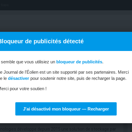
filière.
Bloqueur de publicités détecté
l semble que vous utilisiez un
bloqueur de publicités
.
OFFRES D’EMPLOI
MÉTIERS & FORMATIONS
ABONNEMENT
e Journal de l'Éolien est un site supporté par ses partenaires. Merci
e le
désactiver
pour soutenir notre site, puis de recharger la page.
erci pour votre soutien !
J'ai désactivé mon bloqueur — Recharger
ompensée
hnologies développe depuis 2015 une solution de stockage par