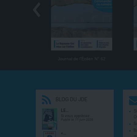
Journal de l’Éolien N° 62
BLOG DU JDE
LE…
S
Si vous appréciez…
O
Publié le 11 juin 2026
S
B
«…