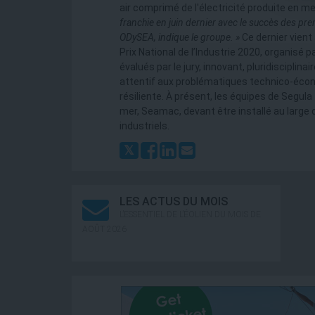
air comprimé de l'électricité produite en m
franchie en juin dernier avec le succès des pr
ODySEA
, indique le groupe. »
Ce dernier vient
Prix National de l’Industrie 2020, organisé p
évalués par le jury, innovant, pluridiscipl
attentif aux problématiques technico-écon
résiliente. À présent, les équipes de Segul
mer, Seamac, devant être installé au large 
industriels.
LES ACTUS DU MOIS
L’ESSENTIEL DE L’ÉOLIEN DU MOIS DE
AOÛT 2026