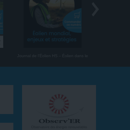
Journal de l’Éolien HS – Éolien dans le
Journal de l
monde