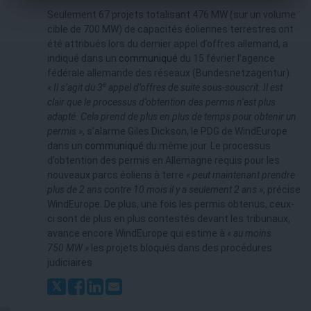
Seulement 67 projets totalisant 476 MW (sur un volume
cible de 700 MW) de capacités éoliennes terrestres ont
été attribués lors du dernier appel d’offres allemand, a
indiqué dans un
communiqué
du 15 février l’agence
fédérale allemande des réseaux (Bundesnetzagentur).
e
« Il s’agit du 3
appel d’offres de suite sous-souscrit. Il est
clair que le processus d’obtention des permis n’est plus
adapté. Cela prend de plus en plus de temps pour obtenir un
permis »
, s’alarme Giles Dickson, le PDG de WindEurope
dans un
communiqué
du même jour. Le processus
d’obtention des permis en Allemagne requis pour les
nouveaux parcs éoliens à terre
« peut maintenant prendre
plus de 2 ans contre 10 mois il y a seulement 2 ans »
, précise
WindEurope. De plus, une fois les permis obtenus, ceux-
ci sont de plus en plus contestés devant les tribunaux,
avance encore WindEurope qui estime à
« au moins
750 MW »
les projets bloqués dans des procédures
judiciaires