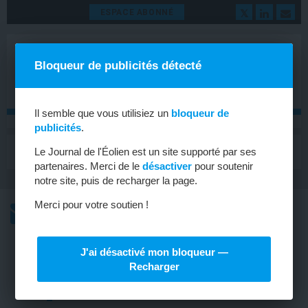
ESPACE ABONNÉ
Bloqueur de publicités détecté
Il semble que vous utilisiez un
bloqueur de
publicités
.
MENU
Le Journal de l'Éolien est un site supporté par ses
Toggle
navigat
partenaires. Merci de le
désactiver
pour soutenir
notre site, puis de recharger la page.
Merci pour votre soutien !
L’ACTU
L’ACTU HEBDOMADAIRE DE L’ÉOLIEN
J'ai désactivé mon bloqueur —
ALLEMAGNE
Recharger
Vers un trou d’air pour les projets à
terre ?