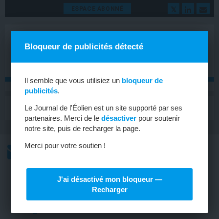
ESPACE ABONNÉ
Bloqueur de publicités détecté
Il semble que vous utilisiez un
bloqueur de
publicités
.
MENU
Le Journal de l'Éolien est un site supporté par ses
Toggle
navigat
partenaires. Merci de le
désactiver
pour soutenir
notre site, puis de recharger la page.
Merci pour votre soutien !
L’ACTU
L’ACTU HEBDOMADAIRE DE L’ÉOLIEN
J'ai désactivé mon bloqueur —
PAYS-BAS
Recharger
Une feuille de route 2030 pour
l’offshore