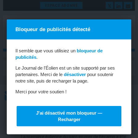
ESPACE ABONNÉ
Bloqueur de publicités détecté
Il semble que vous utilisiez un
bloqueur de
publicités
.
MENU
Le Journal de l'Éolien est un site supporté par ses
Toggle
navigat
partenaires. Merci de le
désactiver
pour soutenir
notre site, puis de recharger la page.
Merci pour votre soutien !
L’ACTU
L’ACTU HEBDOMADAIRE DE L’ÉOLIEN
J'ai désactivé mon bloqueur —
ÉOLIEN EN MER
Recharger
Première éolienne posée à Fécamp
La première éolienne du parc en mer de Fécamp a été