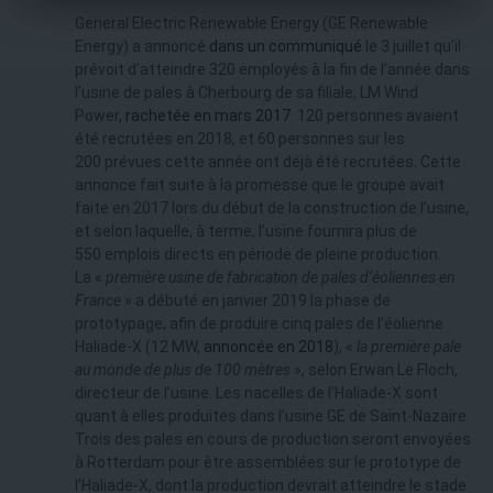
General Electric Renewable Energy (GE Renewable
Energy) a annoncé
dans un communiqué
le 3 juillet qu’il
prévoit d’atteindre 320 employés à la fin de l’année dans
l’usine de pales à Cherbourg de sa filiale, LM Wind
Power,
rachetée en mars 2017
. 120 personnes avaient
été recrutées en 2018, et 60 personnes sur les
200 prévues cette année ont déjà été recrutées. Cette
annonce fait suite à la promesse que le groupe avait
faite en 2017 lors du début de la construction de l’usine,
et selon laquelle, à terme, l’usine fournira plus de
550 emplois directs en période de pleine production.
La «
première usine de fabrication de pales d’éoliennes en
France
» a débuté en janvier 2019 la phase de
prototypage, afin de produire cinq pales de l’éolienne
Haliade-X (12 MW,
annoncée en 2018
), «
la première pale
au monde de plus de 100 mètres
», selon Erwan Le Floch,
directeur de l’usine. Les nacelles de l’Haliade-X sont
quant à elles produites dans l’usine GE de Saint-Nazaire.
Trois des pales en cours de production seront envoyées
à Rotterdam pour être assemblées sur le prototype de
l’Haliade-X, dont la production devrait atteindre le stade