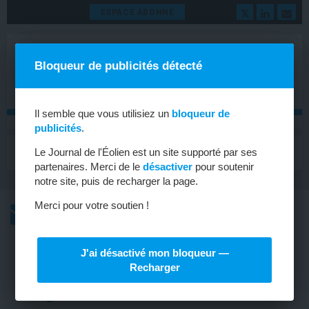
ESPACE ABONNÉ
Bloqueur de publicités détecté
Il semble que vous utilisiez un
bloqueur de
publicités
.
MENU
Le Journal de l'Éolien est un site supporté par ses
Toggle
navigat
partenaires. Merci de le
désactiver
pour soutenir
notre site, puis de recharger la page.
Merci pour votre soutien !
L’ACTU
L’ACTU HEBDOMADAIRE DE L’ÉOLIEN
J'ai désactivé mon bloqueur —
EMPLOI
Recharger
L’usine de General Electric à
Cherbourg augmente ses effectifs