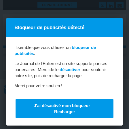
ESPACE ABONNÉ
Bloqueur de publicités détecté
Il semble que vous utilisiez un
bloqueur de
publicités
.
MENU
Le Journal de l'Éolien est un site supporté par ses
Toggle
navigat
partenaires. Merci de le
désactiver
pour soutenir
notre site, puis de recharger la page.
Merci pour votre soutien !
L’ACTU
L’ACTU HEBDOMADAIRE DE L’ÉOLIEN
J'ai désactivé mon bloqueur —
ÉOLIEN
Recharger
En Allemagne, des pales d’éoliennes
en bois