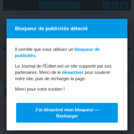
ESPACE ABONNÉ
Bloqueur de publicités détecté
Il semble que vous utilisiez un
bloqueur de
publicités
.
MENU
Le Journal de l'Éolien est un site supporté par ses
Toggle
navigat
partenaires. Merci de le
désactiver
pour soutenir
notre site, puis de recharger la page.
Merci pour votre soutien !
L’ACTU
L’ACTU HEBDOMADAIRE DE L’ÉOLIEN
J'ai désactivé mon bloqueur —
CHINE
Recharger
Disparition des subventions d’ici à
2021