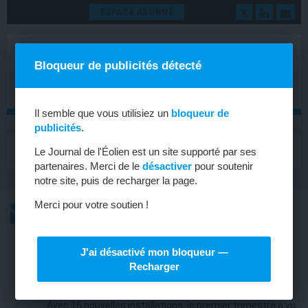
ESPACE ABONNÉ
Bloqueur de publicités détecté
Il semble que vous utilisiez un
bloqueur de
publicités
.
MENU
Le Journal de l'Éolien est un site supporté par ses
Toggle
navigat
partenaires. Merci de le
désactiver
pour soutenir
notre site, puis de recharger la page.
Merci pour votre soutien !
L’ACTU
L’ACTU HEBDOMADAIRE DE L’ÉOLIEN
J'ai désactivé mon bloqueur —
FRANCE
Recharger
Un premier trimestre en demi-teinte
Avec 16 nouvelles installations, le premier trimestre a vu