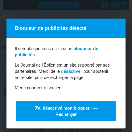
ESPACE ABONNÉ
Bloqueur de publicités détecté
Il semble que vous utilisiez un
bloqueur de
publicités
.
MENU
Le Journal de l'Éolien est un site supporté par ses
Toggle
navigat
partenaires. Merci de le
désactiver
pour soutenir
notre site, puis de recharger la page.
Merci pour votre soutien !
L’ACTU
L’ACTU HEBDOMADAIRE DE L’ÉOLIEN
J'ai désactivé mon bloqueur —
ENTREPRISE
Recharger
Et de trois pour Enercon !
Trois, c’est le nombre de GW de puissance installée en