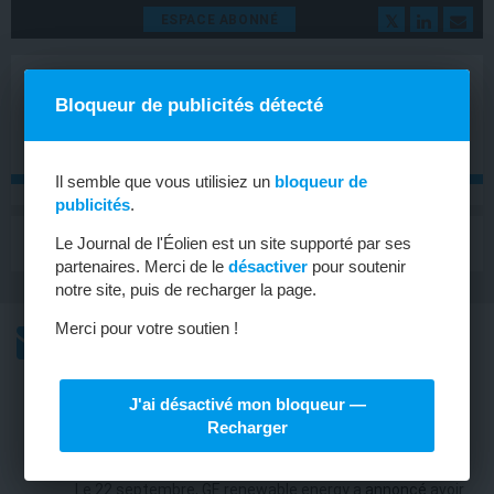
ESPACE ABONNÉ
Bloqueur de publicités détecté
Il semble que vous utilisiez un
bloqueur de
publicités
.
MENU
Le Journal de l'Éolien est un site supporté par ses
Toggle
navigat
partenaires. Merci de le
désactiver
pour soutenir
notre site, puis de recharger la page.
Merci pour votre soutien !
L’ACTU
L’ACTU HEBDOMADAIRE DE L’ÉOLIEN
J'ai désactivé mon bloqueur —
ÉOLIEN OFFSHORE
Recharger
Un contrat de 2,5 GW pour GE
Le 22 septembre, GE renewable energy a
annoncé
avoir