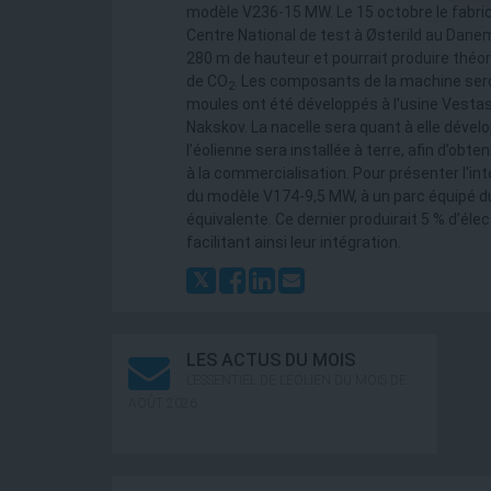
modèle V236-15 MW. Le 15 octobre le fabri
Centre National de test à Østerild au Dan
280 m de hauteur et pourrait produire théor
de CO
. Les composants de la machine sero
2
moules ont été développés à l’usine Vestas
Nakskov. La nacelle sera quant à elle dével
l’éolienne sera installée à terre, afin d’obte
à la commercialisation. Pour présenter l'i
du modèle V174-9,5 MW, à un parc équipé 
équivalente. Ce dernier produirait 5 % d’él
facilitant ainsi leur intégration.
LES ACTUS DU MOIS
L’ESSENTIEL DE L’ÉOLIEN DU MOIS DE
AOÛT 2026