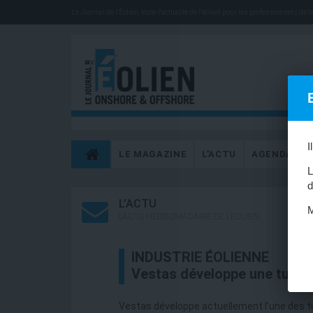
Le Journal de l'Éolien, toute l'actualité de l'éolien pour les professionnels de la 
I
LE MAGAZINE
L’ACTU
AGENDA
L
d
L’ACTU
M
L’ACTU HEBDOMADAIRE DE L’ÉOLIEN
INDUSTRIE ÉOLIENNE
Vestas développe une turbi
Vestas développe actuellement l’une des turb