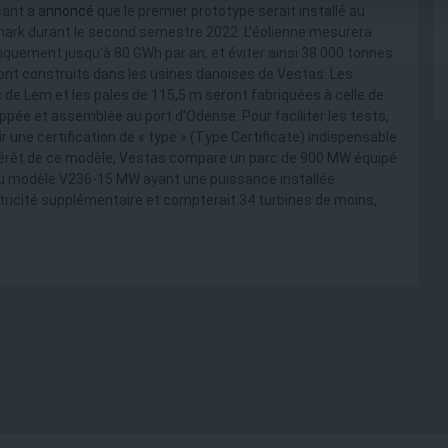
cant a
annoncé
que le premier prototype serait installé au
emark durant le second semestre 2022. L’éolienne mesurera
iquement jusqu’à 80 GWh par an, et éviter ainsi 38 000 tonnes
nt construits dans les usines danoises de Vestas. Les
 de Lem et les pales de 115,5 m seront fabriquées à celle de
oppée et assemblée au port d'Odense. Pour faciliter les tests,
nir une certification de « type » (Type Certificate) indispensable
ntérêt de ce modèle, Vestas compare un parc de 900 MW équipé
du modèle V236-15 MW ayant une puissance installée
ectricité supplémentaire et compterait 34 turbines de moins,