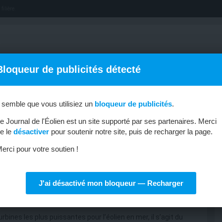
filière.
Bloqueur de publicités détecté
l semble que vous utilisiez un
bloqueur de publicités
.
OFFRES D’EMPLOI
MÉTIERS & FORMATIONS
ABONNEMENT
e Journal de l'Éolien est un site supporté par ses partenaires. Merci
e le
désactiver
pour soutenir notre site, puis de recharger la page.
erci pour votre soutien !
J'ai désactivé mon bloqueur — Recharger
ne de 15 MW
ines les plus puissantes pour l’éolien en mer, il s’agit du