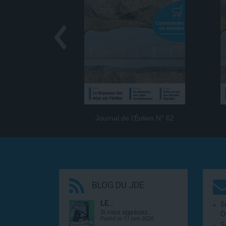
Journal de l’Éolien N° 62
BLOG DU JDE
LE…
S
Si vous appréciez…
O
Publié le 11 juin 2026
S