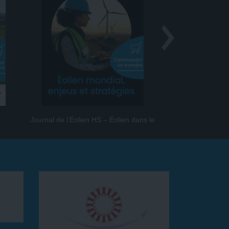
Journal de l’Éolien HS – Éolien dans le
Journal de l
monde