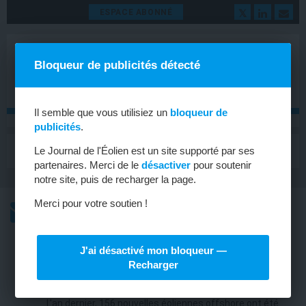
ESPACE ABONNÉ
Bloqueur de publicités détecté
Il semble que vous utilisiez un
bloqueur de
publicités
.
MENU
Le Journal de l'Éolien est un site supporté par ses
Toggle
navigat
partenaires. Merci de le
désactiver
pour soutenir
notre site, puis de recharger la page.
Merci pour votre soutien !
L’ACTU
L’ACTU HEBDOMADAIRE DE L’ÉOLIEN
J'ai désactivé mon bloqueur —
ALLEMAGNE
Recharger
818 MW offshore en 2016
L'an dernier, 156 nouvelles éoliennes offshore ont été