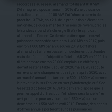
raccordées au réseau allemand, totalisant 818 MW.
L'Allemagne disposait ainsi fin 2016 d'une puissance
installée en mer de 4 108 MW. L'offshore a permis de
produire 13 TWh, soit 2 % de la production d'électricité
nationale, de quoi alimenter 3 millions de foyers, précise
le Bundesverband WindEnergie (BWE), le syndicat
allemand de l'éolien. Ce dernier estime que la nouvelle
puissance raccordée atteindra 1 400 MW en 2017, puis
environ 1 000 MW par an jusqu'en 2019. L'offshore
allemand est ainsi en passe non seulement d'atteindre
mais de dépasser l'objectif officiel de 6,5 GW en 2020. La
filière compte environ 20 000 emplois, un chiffre qui
devrait rester stable jusqu'en 2020, mais BWE redoute
en revanche le changement de régime après 2020, avec
un marché annuel chutant entre 500 et 800 MW, comme
le prévoit la loi sur l'éolien en mer (Windenergie-auf-See-
Gesetz) d'octobre 2016. Cette dernière dispose que le
premier appel d'offres pour l'offshore sera lancé le 1er
avril prochain pour un volume de 1 550 MW, puis un
deuxième de 1 550 MW en avril 2018. Ensuite, des appels
d'offres annuels porteront sur des puissances