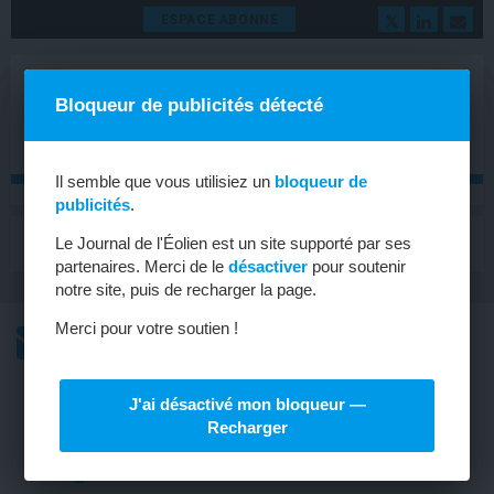
ESPACE ABONNÉ
Bloqueur de publicités détecté
Il semble que vous utilisiez un
bloqueur de
publicités
.
MENU
Le Journal de l'Éolien est un site supporté par ses
Toggle
navigat
partenaires. Merci de le
désactiver
pour soutenir
notre site, puis de recharger la page.
Merci pour votre soutien !
L’ACTU
L’ACTU HEBDOMADAIRE DE L’ÉOLIEN
J'ai désactivé mon bloqueur —
ÉOLIEN
Recharger
Près de 32 000 emplois dans l’éolien
en France