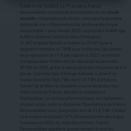
er
Publié le 04/10/2024. Le 1
octobre, France
Renouvelables a présenté les résultats de son
étude
annuelle
« Observatoire de l'éolien »
ainsi que la première
édition de son « Observatoire du système électrique
renouvelable » pour l’année 2023. La première établit que
la filière éolienne comptait dans l’Hexagone
31 447 emplois directs et indirects, 23 607 pour le
segment terrestre et 7 840 pour l’offshore, l'an dernier,
en progression de 11 % par rapport à 2022. Le nombre
d'emplois dans l'éolien devrait dépasser la barre des
40 000 en 2030, grâce à une progression moyenne de 6 %
par an. La production d’énergie éolienne a atteint un
niveau record de 50,6 TWh, dont 1,9 TWh d’offshore,
faisant de la filière la troisième source de production
d'électricité en France, derrière le nucléaire et
l'hydraulique. Le secteur photovoltaïque est également
en plein essor, selon le deuxième Observatoire de France
Renouvelables avec une production de 21,6 TWh. L’éolien
et le solaire ont produit 15 % de la production électrique
française en 2023. Au-delà des chiffres, France
Renouvelables appelle le gouvernement à tenir les