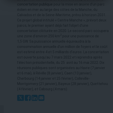
concertation publique
pour la mise en œuvre d’un parc
éolien en mer au large des côtes de la Manche, du
Calvados et de la Seine-Maritime, prévu à horizon 2031.
Ce projet global intitulé « Centre Manche », prévoit deux
parcs, le premier ayant déjà fait l’objet d’une
concertation clôturée en 2020. Le second parc occupera
2
une zone d’environ 250 km
pour une puissance de
1,5 GW. Sa puissance annuelle équivaudra à la
consommation annuelle d’un million de foyers et le coût
est estimé entre 4 et 5 milliards d’euros. La concertation
est ouverte jusqu’au 7 mars 2022 et reprendra après
l’élection présidentielle, du 25 avril au 16 mai 2022. Dix
réunions publiques sont organisées au Havre (7 janvier
et 6 mai), à Réville (8 janvier), Caen (13 janvier),
Cherbourg (14 janvier et 25 février), Colleville-
Montgomery (21 janvier), Bayeux (28 janvier), Quettehou
(4 février), et Cabourg (4 mars).