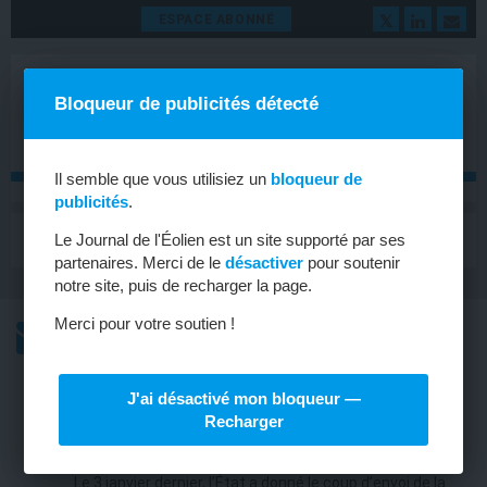
ESPACE ABONNÉ
Bloqueur de publicités détecté
Il semble que vous utilisiez un
bloqueur de
publicités
.
MENU
Le Journal de l'Éolien est un site supporté par ses
Toggle
navigat
partenaires. Merci de le
désactiver
pour soutenir
notre site, puis de recharger la page.
Merci pour votre soutien !
L’ACTU
L’ACTU HEBDOMADAIRE DE L’ÉOLIEN
J'ai désactivé mon bloqueur —
ÉOLIEN EN MER
Recharger
Concertation lancée en Normandie
Le 3 janvier dernier, l’État a donné le coup d’envoi de la