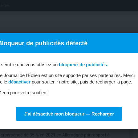
filière.
Bloqueur de publicités détecté
l semble que vous utilisiez un
bloqueur de publicités
.
OFFRES D’EMPLOI
MÉTIERS & FORMATIONS
ABONNEMENT
e Journal de l'Éolien est un site supporté par ses partenaires. Merci
e le
désactiver
pour soutenir notre site, puis de recharger la page.
erci pour votre soutien !
J'ai désactivé mon bloqueur — Recharger
ec la croissance en Allemagne
e croissance de 35 % en 2021 en Allemagne par rapport à