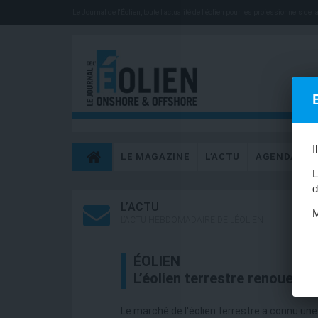
Le Journal de l'Éolien, toute l'actualité de l'éolien pour les professionnels de la 
I
LE MAGAZINE
L’ACTU
AGENDA
L
d
L’ACTU
M
L’ACTU HEBDOMADAIRE DE L’ÉOLIEN
ÉOLIEN
L’éolien terrestre renoue av
Le marché de l'éolien terrestre a connu un