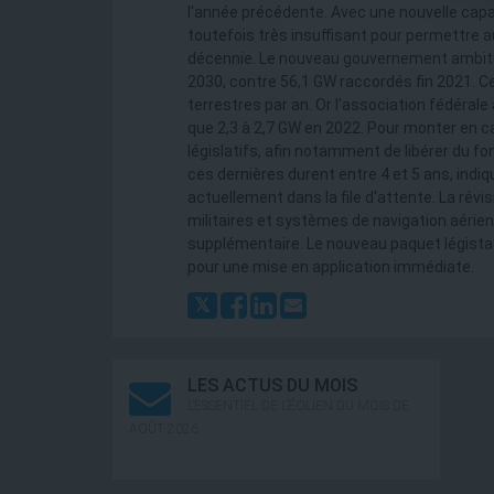
l'année précédente. Avec une nouvelle capac
toutefois très insuffisant pour permettre au 
décennie. Le nouveau gouvernement ambition
2030, contre 56,1 GW raccordés fin 2021. Ce
terrestres par an. Or l'association fédéral
que 2,3 à 2,7 GW en 2022. Pour monter en
législatifs, afin notamment de libérer du f
ces dernières durent entre 4 et 5 ans, indi
actuellement dans la file d'attente. La rév
militaires et systèmes de navigation aérien
supplémentaire. Le nouveau paquet légistat
pour une mise en application immédiate.
LES ACTUS DU MOIS
L’ESSENTIEL DE L’ÉOLIEN DU MOIS DE
AOÛT 2026