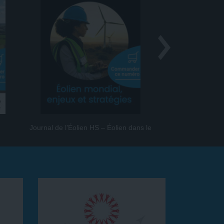
Journal de l’Éolien HS – Éolien dans le
Journal de l
monde