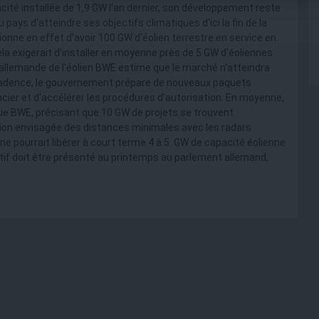
ité installée de 1,9 GW l'an dernier, son développement reste
pays d'atteindre ses objectifs climatiques d'ici la fin de la
ne en effet d'avoir 100 GW d'éolien terrestre en service en
la exigerait d'installer en moyenne près de 5 GW d'éoliennes
e allemande de l'éolien BWE estime que le marché n'atteindra
 cadence, le gouvernement prépare de nouveaux paquets
oncier et d'accélérer les procédures d'autorisation. En moyenne,
que BWE, précisant que 10 GW de projets se trouvent
ision envisagée des distances minimales avec les radars
ne pourrait libérer à court terme 4 à 5 GW de capacité éolienne
if doit être présenté au printemps au parlement allemand,