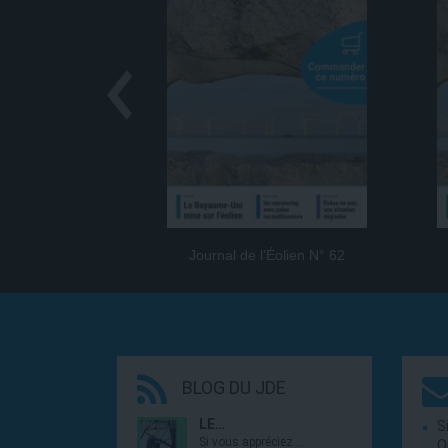
Journal de l’Éolien N° 62
BLOG DU JDE
LE…
S
Si vous appréciez…
O