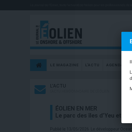
Le Journal de l'Éolien, toute l'actualité de l'éolien pour les professionnels de la 
I
LE MAGAZINE
L’ACTU
AGENDA
L
d
L’ACTU
M
L’ACTU HEBDOMADAIRE DE L’ÉOLIEN
ÉOLIEN EN MER
Le parc des îles d’Yeu et de
Publié le 13/05/2026. Le développeur Ocean