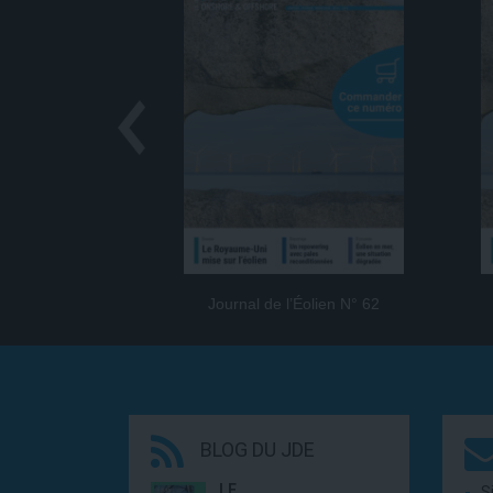
Journal de l’Éolien N° 62
BLOG DU JDE
LE…
S