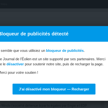
filière.
Bloqueur de publicités détecté
l semble que vous utilisiez un
bloqueur de publicités
.
OFFRES D’EMPLOI
MÉTIERS & FORMATIONS
ABONNEMENT
e Journal de l'Éolien est un site supporté par ses partenaires. Merci
e le
désactiver
pour soutenir notre site, puis de recharger la page.
erci pour votre soutien !
J'ai désactivé mon bloqueur — Recharger
 Noirmoutier est opérationnel
 Winds (société détenue à parts égales par Engie et EDP