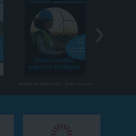
Journal de l’Éolien HS – Éolien dans le
Journal de l
monde