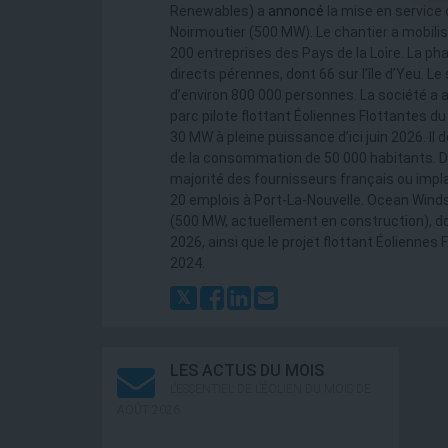
Renewables) a
annoncé
la mise en service 
Noirmoutier (500 MW). Le chantier a mobilis
200 entreprises des Pays de la Loire. La ph
directs pérennes, dont 66 sur l’île d’Yeu. L
d’environ 800 000 personnes. La société a a
parc pilote flottant Éoliennes Flottantes du
30 MW à pleine puissance d’ici juin 2026. Il 
de la consommation de 50 000 habitants. Dé
majorité des fournisseurs français ou imp
20 emplois à Port-La-Nouvelle. Ocean Wind
(500 MW, actuellement en construction), don
2026, ainsi que le projet flottant Éoliennes
2024.
LES ACTUS DU MOIS
L’ESSENTIEL DE L’ÉOLIEN DU MOIS DE
AOÛT 2026