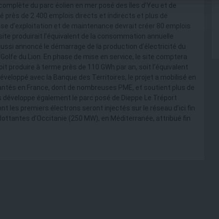
complète du parc éolien en mer posé des îles d’Yeu et de
é près de 2 400 emplois directs et indirects et plus de
ase d’exploitation et de maintenance devrait créer 80 emplois
e site produirait l’équivalent de la consommation annuelle
ussi annoncé le démarrage de la production d’électricité du
 Golfe du Lion. En phase de mise en service, le site comptera
doit produire à terme près de 110 GWh par an, soit l’équivalent
veloppé avec la Banque des Territoires, le projet a mobilisé en
lantés en France, dont de nombreuses PME, et soutient plus de
s développe également le parc posé de Dieppe Le Tréport
t les premiers électrons seront injectés sur le réseau d’ici fin
 Flottantes d’Occitanie (250 MW), en Méditerranée, attribué fin