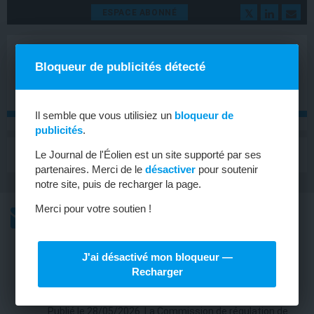
ESPACE ABONNÉ
Bloqueur de publicités détecté
Il semble que vous utilisiez un
bloqueur de
publicités
.
MENU
Le Journal de l'Éolien est un site supporté par ses
Toggle
navigat
partenaires. Merci de le
désactiver
pour soutenir
notre site, puis de recharger la page.
Merci pour votre soutien !
L’ACTU
L’ACTU HEBDOMADAIRE DE L’ÉOLIEN
J'ai désactivé mon bloqueur —
ÉOLIEN EN MER
Recharger
Éolien en mer : l’AO 10 est imminent
Publié le 28/05/2026. La Commission de régulation de