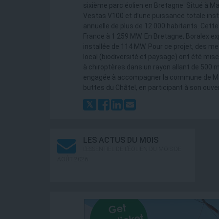
sixième parc éolien en Bretagne. Situé à Marc
Vestas V100 et d’une puissance totale inst
annuelle de plus de 12 000 habitants. Cette 
France à 1 259 MW. En Bretagne, Boralex exp
installée de 114 MW. Pour ce projet, des me
local (biodiversité et paysage) ont été mises
à chiroptères dans un rayon allant de 500 
engagée à accompagner la commune de Marci
buttes du Châtel, en participant à son ouve
LES ACTUS DU MOIS
L’ESSENTIEL DE L’ÉOLIEN DU MOIS DE
AOÛT 2026