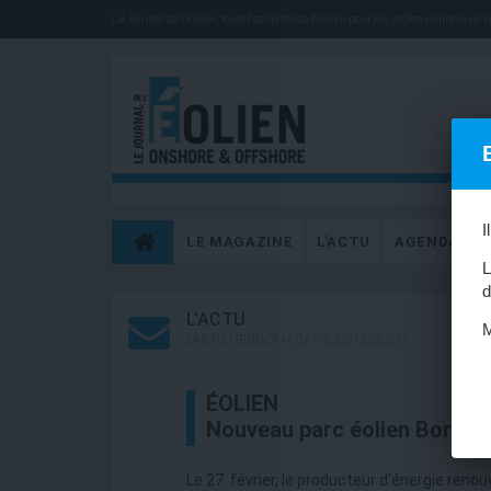
Le Journal de l'Éolien, toute l'actualité de l'éolien pour les professionnels de la 
I
LE MAGAZINE
L’ACTU
AGENDA
L
d
L’ACTU
M
L’ACTU HEBDOMADAIRE DE L’ÉOLIEN
ÉOLIEN
Nouveau parc éolien Borale
Le 27 février, le producteur d’énergie reno