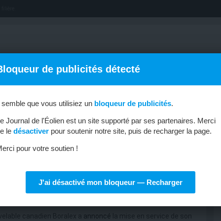
filière.
Bloqueur de publicités détecté
l semble que vous utilisiez un
bloqueur de publicités
.
OFFRES D’EMPLOI
MÉTIERS & FORMATIONS
ABONNEMENT
e Journal de l'Éolien est un site supporté par ses partenaires. Merci
e le
désactiver
pour soutenir notre site, puis de recharger la page.
erci pour votre soutien !
J'ai désactivé mon bloqueur — Recharger
x en Bretagne
uvelable canadien Boralex a
annoncé
la mise en service de son