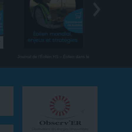
Journal de l’Éolien HS – Éolien dans le
Journal de l
monde