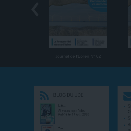
Journal de l’Éolien N° 62
BLOG DU JDE
LE…
S
Si vous appréciez…
O
Publié le 11 juin 2026
S
B
«…