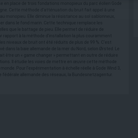
se en place de trois fondations monopieux du parc éolien Gode
gne. Cette méthode d'atténuation du bruit fait appel à une
 au monopieu. Elle diminue la résistance au sol sablonneux,
cer dans le fond marin. Cette technique remplace les
lles que le battage de pieu. Elle permet de réduire de
ar rapport à la méthode d'installation la plus couramment
es niveaux de bruit ont été réduits de plus de 99 %. C’est
vé dans la baie allemande de la mer du Nord, selon Ørsted. Le
it être un « game changer » permettant en outre de réduire
tions. Il étudie les voies de mettre en œuvre cette méthode
 monde. Pour l'expérimentation à échelle réelle à Gode Wind 3,
e fédérale allemande des réseaux, la Bundesnetzagentur.