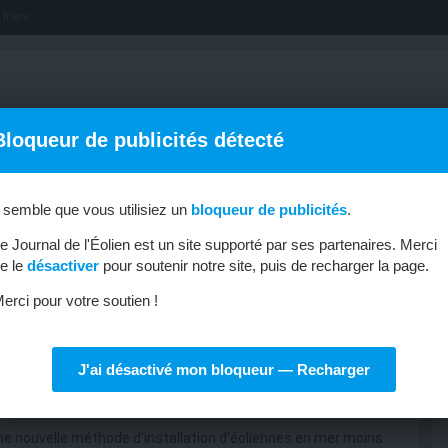
filière.
Bloqueur de publicités détecté
l semble que vous utilisiez un
bloqueur de publicités
.
OFFRES D’EMPLOI
MÉTIERS & FORMATIONS
ABONNEMENT
e Journal de l'Éolien est un site supporté par ses partenaires. Merci
e le
désactiver
pour soutenir notre site, puis de recharger la page.
erci pour votre soutien !
J'ai désactivé mon bloqueur — Recharger
 des fondations en mer
e nouvelle méthode d'installation d’éoliennes en mer moins