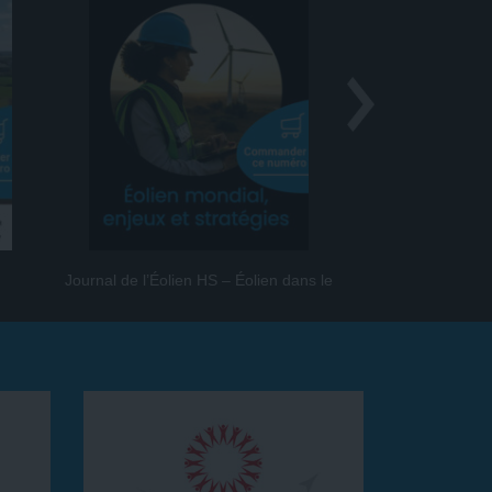
Journal de l’Éolien HS – Éolien dans le
Journal de l
monde