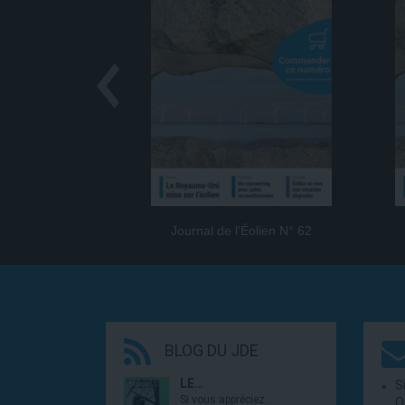
Journal de l’Éolien N° 62
BLOG DU JDE
LE…
S
Si vous appréciez…
O