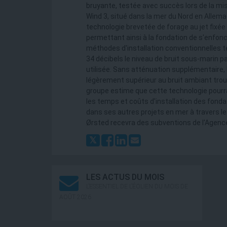
bruyante, testée avec succès lors de la mi
Wind 3, situé dans la mer du Nord en Allema
technologie brevetée de forage au jet fixée
permettant ainsi à la fondation de s'enfon
méthodes d'installation conventionnelles te
34 décibels le niveau de bruit sous-marin p
utilisée. Sans atténuation supplémentaire, l
légèrement supérieur au bruit ambiant trou
groupe estime que cette technologie pourra
les temps et coûts d'installation des fonda
dans ses autres projets en mer à travers le
Ørsted recevra des subventions de l'Agenc
LES ACTUS DU MOIS
L’ESSENTIEL DE L’ÉOLIEN DU MOIS DE
AOÛT 2026