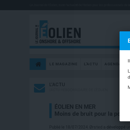
Le Journal de l'Éolien, toute l'actualité de l'éolien pour les professionnels de la 
I
LE MAGAZINE
L’ACTU
AGENDA
L
d
L’ACTU
M
L’ACTU HEBDOMADAIRE DE L’ÉOLIEN
ÉOLIEN EN MER
Moins de bruit pour la pose
Publié le 18/07/2024. Ørsted a
développé
un