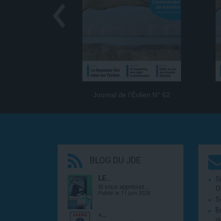
Journal de l’Éolien N° 62
BLOG DU JDE
LE…
S
Si vous appréciez…
O
Publié le 11 juin 2026
S
B
«…