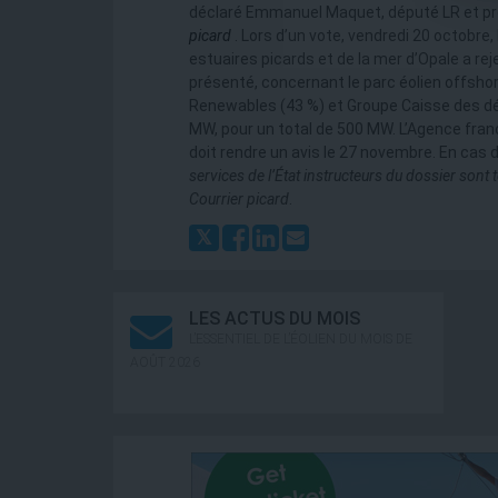
déclaré Emmanuel Maquet, député LR et pr
picard
. Lors d’un vote, vendredi 20 octobre,
estuaires picards et de la mer d’Opale a reje
présenté, concernant le parc éolien offsho
Renewables (43 %) et Groupe Caisse des dépô
MW, pour un total de 500 MW. L’Agence franç
doit rendre un avis le 27 novembre. En cas 
services de l’État instructeurs du dossier sont 
Courrier picard
.
LES ACTUS DU MOIS
L’ESSENTIEL DE L’ÉOLIEN DU MOIS DE
AOÛT 2026