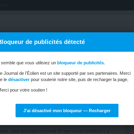
filière.
Bloqueur de publicités détecté
l semble que vous utilisiez un
bloqueur de publicités
.
OFFRES D’EMPLOI
MÉTIERS & FORMATIONS
ABONNEMENT
e Journal de l'Éolien est un site supporté par ses partenaires. Merci
e le
désactiver
pour soutenir notre site, puis de recharger la page.
erci pour votre soutien !
J'ai désactivé mon bloqueur — Recharger
ger
ion. L’avis technique contenait 95 réserves et conditions »
, a