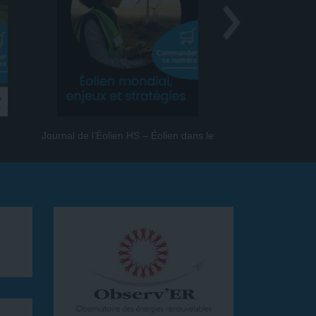
Journal de l’Éolien HS – Éolien dans le
Journal de l
monde