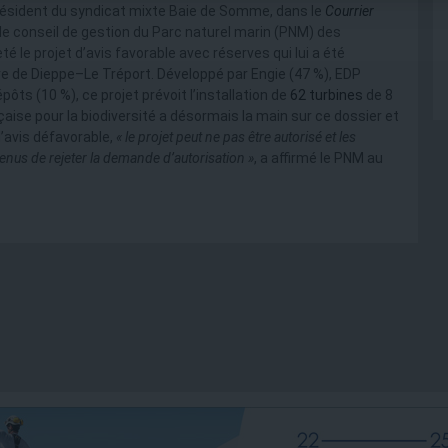
ésident du syndicat mixte Baie de Somme, dans le
Courrier
 le conseil de gestion du Parc naturel marin (PNM) des
té le projet d’avis favorable avec réserves qui lui a été
re de Dieppe–Le Tréport. Développé par Engie (47 %), EDP
ts (10 %), ce projet prévoit l’installation de
62 turbines
de 8
aise pour la biodiversité a désormais la main sur ce dossier et
d’avis défavorable,
« le projet peut ne pas être autorisé et les
tenus de rejeter la demande d’autorisation »
, a affirmé le PNM au