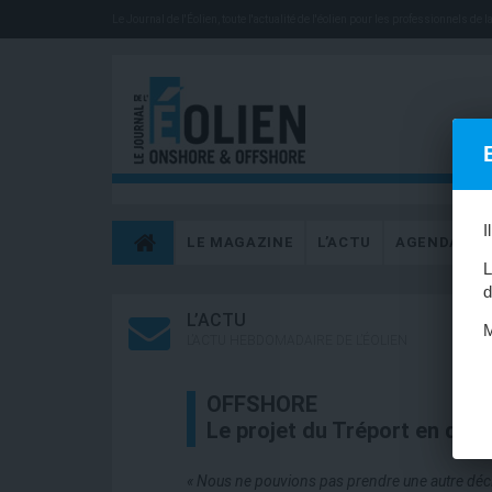
Le Journal de l'Éolien, toute l'actualité de l'éolien pour les professionnels de la 
I
LE MAGAZINE
L’ACTU
AGENDA
L
d
L’ACTU
M
L’ACTU HEBDOMADAIRE DE L’ÉOLIEN
OFFSHORE
Le projet du Tréport en dan
« Nous ne pouvions pas prendre une autre décis