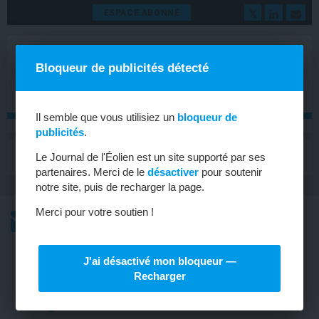
ESPACE ABONNÉ
Bloqueur de publicités détecté
Il semble que vous utilisiez un
bloqueur de
publicités
.
MENU
Le Journal de l'Éolien est un site supporté par ses
Toggle
navigat
partenaires. Merci de le
désactiver
pour soutenir
notre site, puis de recharger la page.
Merci pour votre soutien !
L’ACTU
L’ACTU HEBDOMADAIRE DE L’ÉOLIEN
J'ai désactivé mon bloqueur —
EUROPE
Recharger
La Commission dévoile sa stratégie
pour les énergies marines