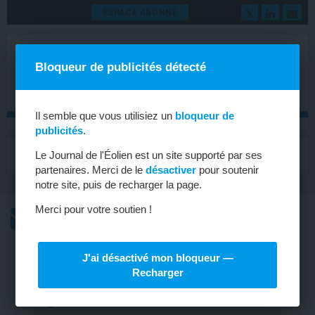
ESPACE ABONNÉ
Bloqueur de publicités détecté
Il semble que vous utilisiez un
bloqueur de
publicités
.
MENU
Le Journal de l'Éolien est un site supporté par ses
Toggle
navigat
partenaires. Merci de le
désactiver
pour soutenir
notre site, puis de recharger la page.
Merci pour votre soutien !
L’ACTU
L’ACTU HEBDOMADAIRE DE L’ÉOLIEN
J'ai désactivé mon bloqueur —
BRETAGNE-PAYS DE LA LOIRE
Recharger
Lancement de l’AMI « Challenge
Innovation : éolien en mer »